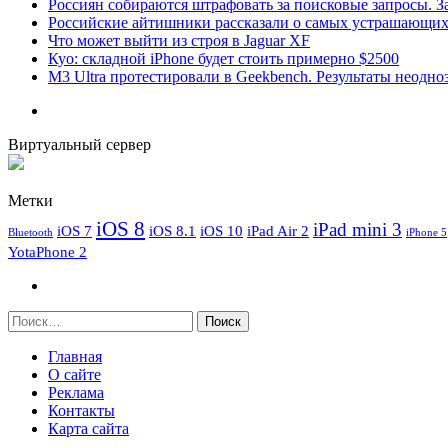
Россиян собираются штрафовать за поисковые запросы. За
Российские айтишники рассказали о самых устрашающих 
Что может выйти из строя в Jaguar XF
Куо: складной iPhone будет стоить примерно $2500
M3 Ultra протестировали в Geekbench. Результаты неодн
Виртуальный сервер
Метки
iOS 8
iPad mini 3
iOS 7
iOS 8.1
iOS 10
iPad Air 2
Bluetooth
iPhone 5
YotaPhone 2
Найти:
Главная
О сайте
Реклама
Контакты
Карта сайта