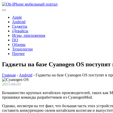
Перейти
к
содержимому
Apple
Android
Гаджеты
iДевайсы
Игры, приложения
ПО
Обзоры
Технологии
Прочее
Гаджеты на базе Cyanogen OS поступят 
Главная
›
Android
›
Гаджеты на базе Cyanogen OS поступят в пр
2015-04-03
Большинство крупных китайских производителей, таких как M
прошивки команды разработчиков из CyanogenMod.
Однако, несмотря на тот факт, что большая часть этих устрой
составить конкуренцию своим китайским коллегам и выпустит