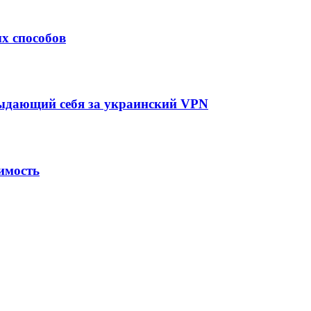
х способов
выдающий себя за украинский VPN
имость