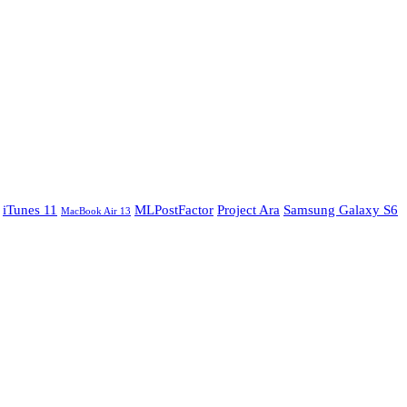
iTunes 11
MLPostFactor
Project Ara
Samsung Galaxy S6
MacBook Air 13