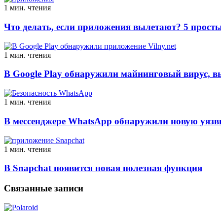
1 мин. чтения
Что делать, если приложения вылетают? 5 просты
1 мин. чтения
В Google Play обнаружили майнинговый вирус, 
1 мин. чтения
В мессенджере WhatsApp обнаружили новую уязв
1 мин. чтения
В Snapchat появится новая полезная функция
Связанные записи