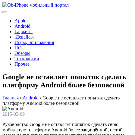
Перейти
к
содержимому
Apple
Android
Гаджеты
iДевайсы
Игры, приложения
ПО
Обзоры
Технологии
Прочее
Google не оставляет попыток сделать
платформу Android более безопасной
Главная
›
Android
›
Google не оставляет попыток сделать
платформу Android более безопасной
2015-03-09
Руководство Google не оставляет попыток сделать свою
мобильную платформу Android более защищённой, с этой