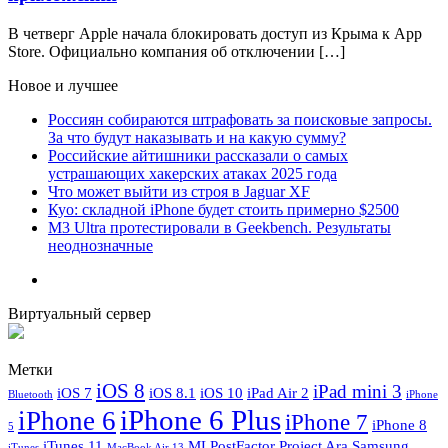
В четверг Apple начала блокировать доступ из Крыма к App
Store. Официально компания об отключении […]
Новое и лучшее
Россиян собираются штрафовать за поисковые запросы.
За что будут наказывать и на какую сумму?
Российские айтишники рассказали о самых
устрашающих хакерских атаках 2025 года
Что может выйти из строя в Jaguar XF
Куо: складной iPhone будет стоить примерно $2500
M3 Ultra протестировали в Geekbench. Результаты
неоднозначные
Виртуальный сервер
Метки
iOS 8
iPad mini 3
iOS 7
iOS 8.1
iOS 10
iPad Air 2
Bluetooth
iPhone
iPhone 6 Plus
iPhone 6
iPhone 7
iPhone 8
5
iTunes 11
MLPostFactor
Project Ara
Samsung
iTunes
MacBook Air 13