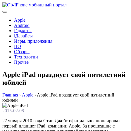
Перейти
к
содержимому
Apple
Android
Гаджеты
iДевайсы
Игры, приложения
ПО
Обзоры
Технологии
Прочее
Apple iPad празднует свой пятилетний
юбилей
Главная
›
Apple
›
Apple iPad празднует свой пятилетний
юбилей
2015-02-08
27 января 2010 года Стив Джобс официально анонсировал
первый планшет iPad, компании Apple. За прошедшие с