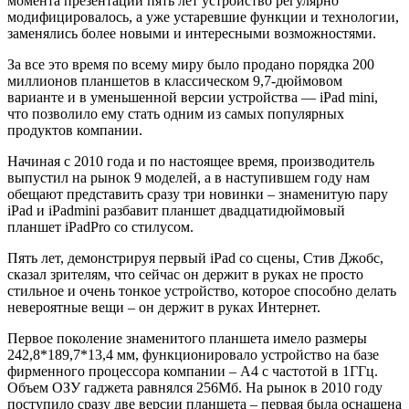
момента презентации пять лет устройство регулярно
модифицировалось, а уже устаревшие функции и технологии,
заменялись более новыми и интересными возможностями.
За все это время по всему миру было продано порядка 200
миллионов планшетов в классическом 9,7-дюймовом
варианте и в уменьшенной версии устройства — iPad mini,
что позволило ему стать одним из самых популярных
продуктов компании.
Начиная с 2010 года и по настоящее время, производитель
выпустил на рынок 9 моделей, а в наступившем году нам
обещают представить сразу три новинки – знаменитую пару
iPad и iPadmini разбавит планшет двадцатидюймовый
планшет iPadPro со стилусом.
Пять лет, демонстрируя первый iPad со сцены, Стив Джобс,
сказал зрителям, что сейчас он держит в руках не просто
стильное и очень тонкое устройство, которое способно делать
невероятные вещи – он держит в руках Интернет.
Первое поколение знаменитого планшета имело размеры
242,8*189,7*13,4 мм, функционировало устройство на базе
фирменного процессора компании – А4 с частотой в 1ГГц.
Объем ОЗУ гаджета равнялся 256Мб. На рынок в 2010 году
поступило сразу две версии планшета – первая была оснащена