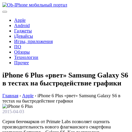
Перейти
к
содержимому
Apple
Android
Гаджеты
iДевайсы
Игры, приложения
ПО
Обзоры
Технологии
Прочее
iPhone 6 Plus «рвет» Samsung Galaxy S6
в тестах на быстродействие графики
Главная
›
Apple
›
iPhone 6 Plus «рвет» Samsung Galaxy S6 в
тестах на быстродействие графики
2015-04-03
Серия бенчмарков от Primate Labs позволяет оценить
производительность нового флагманского смартфона