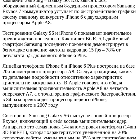
компании Samsung – Galaxy S6. Как выяснилось,
оборудованный фирменным 8-ядерным процессором Samsung
Exynos 7 коммуникатор уступает по быстродействию графики
своему главному конкуренту iPhone 6 с двухъядерным
процессором Apple A8.
Тестирование Galaxy S6 и iPhone 6 показывает значительное
превосходство последнего. Как пишет BGR, 5,1-дюймовый
смартфон Samsung последнего поколения демонстрирует в
бенчмарке снижение частоты кадров до 15 fps – 78% от
результата 5,5-дюймового iPhone 6 Plus.
Линейка телефонов iPhone 6 и iPhone 6 Plus построена на базе
20-нанометрового процессора A8. Следуя традициям, какие-
то детальные подробности относительно характеристик
кристалла не раскрываются. В Apple говорят, что общая
вычислительная производительность Apple A8 на четверть
опережает A7, а с точки зрения графического быстродействия,
в 84 раза превосходит процессор первого iPhone,
выпущенного в 2007 году.
Со стороны Samsung Galaxy S6 выступает новый процессор
Exynos, включающий в себя восемь вычислительных ядер.
Аппаратно это самая новая 14-нанометровая платформа (14nm
3D FinFET), которая характеризуется увеличенной на 20%
скоростью работы, уменьшенным на 35% энергопотреблением