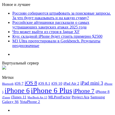
Новое и лучшее
Россиян собираются штрафовать за поисковые запросы.
За что будут наказывать и на какую сумму?
Российские айтишники рассказали о самых
устрашающих хакерских атаках 2025 года
Что может выйти из строя в Jaguar XF
Куо: складной iPhone будет стоить примерно $2500
M3 Ultra протестировали в Geekbench. Результаты
неоднозначные
Виртуальный сервер
Метки
iOS 8
iPad mini 3
iOS 7
iOS 8.1
iOS 10
iPad Air 2
Bluetooth
iPhone
iPhone 6 Plus
iPhone 6
iPhone 7
iPhone 8
5
iTunes 11
MLPostFactor
Project Ara
Samsung
iTunes
MacBook Air 13
Galaxy S6
YotaPhone 2