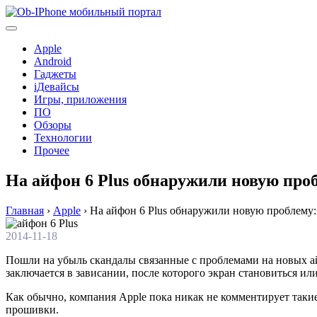
Перейти
к
содержимому
Apple
Android
Гаджеты
iДевайсы
Игры, приложения
ПО
Обзоры
Технологии
Прочее
На айфон 6 Plus обнаружили новую проб
Главная
›
Apple
›
На айфон 6 Plus обнаружили новую проблему: 
2014-11-18
Пошли на убыль скандалы связанные с проблемами на новых айф
заключается в зависании, после которого экран становиться и
Как обычно, компания Apple пока никак не комментирует такие
прошивки.