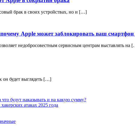
т Apple в сокрытии брака
совый брак в своих устройствах, но и […]
и почему Apple может заблокировать ваш смартфон
озволяет недобросовестным сервисным центрам выставлять на [
к он будет выглядеть […]
 что будут наказывать и на какую сумму?
хакерских атаках 2025 года
означные