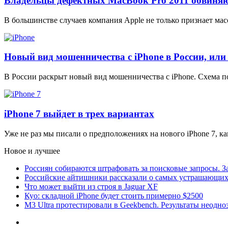
Владельцы дефектных MacBook Pro 2011 обвиняю
В большинстве случаев компания Apple не только признает мас
Новый вид мошенничества с iPhone в России, ил
В России раскрыт новый вид мошенничества с iPhone. Схема п
iPhone 7 выйдет в трех вариантах
Уже не раз мы писали о предположениях на нового iPhone 7, ка
Новое и лучшее
Россиян собираются штрафовать за поисковые запросы. За
Российские айтишники рассказали о самых устрашающих 
Что может выйти из строя в Jaguar XF
Куо: складной iPhone будет стоить примерно $2500
M3 Ultra протестировали в Geekbench. Результаты неодн