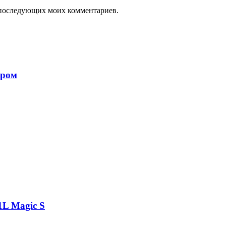
ля последующих моих комментариев.
ором
1L Magic S