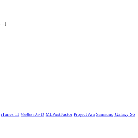
[…]
iTunes 11
MLPostFactor
Project Ara
Samsung Galaxy S6
MacBook Air 13