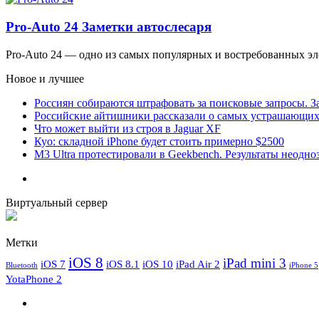
Pro-Auto 24 Заметки автослесаря
Pro-Auto 24 — одно из самых популярных и востребованных э
Новое и лучшее
Россиян собираются штрафовать за поисковые запросы. За
Российские айтишники рассказали о самых устрашающих 
Что может выйти из строя в Jaguar XF
Куо: складной iPhone будет стоить примерно $2500
M3 Ultra протестировали в Geekbench. Результаты неодн
Виртуальный сервер
Метки
iOS 8
iPad mini 3
iOS 7
iOS 8.1
iOS 10
iPad Air 2
Bluetooth
iPhone 5
YotaPhone 2