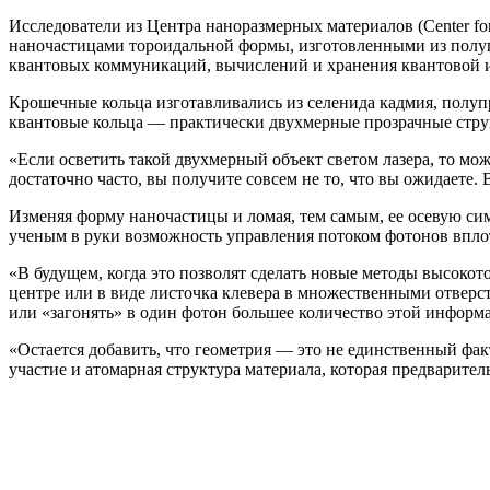
Исследователи из Центра наноразмерных материалов (Center fo
наночастицами тороидальной формы, изготовленными из полуп
квантовых коммуникаций, вычислений и хранения квантовой
Крошечные кольца изготавливались из селенида кадмия, полуп
квантовые кольца — практически двухмерные прозрачные струк
«Если осветить такой двухмерный объект светом лазера, то мо
достаточно часто, вы получите совсем не то, что вы ожидаете.
Изменяя форму наночастицы и ломая, тем самым, ее осевую сим
ученым в руки возможность управления потоком фотонов впл
«В будущем, когда это позволят сделать новые методы высокот
центре или в виде листочка клевера в множественными отвер
или «загонять» в один фотон большее количество этой информ
«Остается добавить, что геометрия — это не единственный фа
участие и атомарная структура материала, которая предварите