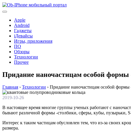
Перейти
к
содержимому
Apple
Android
Гаджеты
iДевайсы
Игры, приложения
ПО
Обзоры
Технологии
Прочее
Придание наночастицам особой формы 
Главная
›
Технологии
›
Придание наночастицам особой формы 
2019-10-26
В настоящее время многие группы ученых работают с наночаст
бывают различной формы -столбики, сферы, кубы, пузырьки, S-,
Интерес к таким частицам обусловлен тем, что из-за своих к
размера.