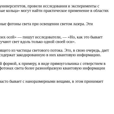
х университетов, провели исследования и эксперименты с
е кольца» могут найти практическое применение в областях
ные фотоны света при освещении светом лазера. Эти
воих осей» — пишут исследователи, — «Но, как это бывает
учают свет вдоль только одной своей оси».
его из частицы светового потока. Это, в свою очередь, дает
 содержат закодированную в них квантовую информацию.
й формой, к примеру, в виде прямоугольника с отверстием в
 фотонах света более разнообразную квантовую информации
часто бывает с наноразмерными вещами, в этом принимает