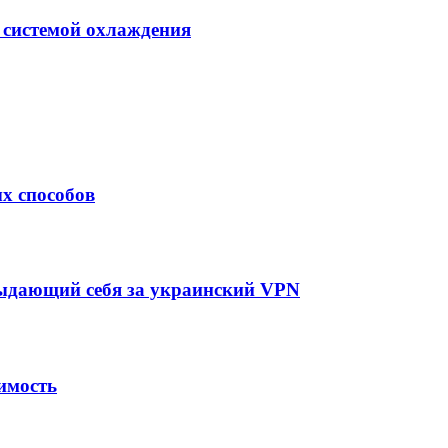
 системой охлаждения
х способов
выдающий себя за украинский VPN
имость