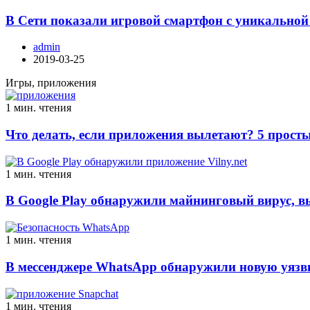
В Сети показали игровой смартфон с уникальной
admin
2019-03-25
Игры, приложения
1 мин. чтения
Что делать, если приложения вылетают? 5 просты
1 мин. чтения
В Google Play обнаружили майнинговый вирус, 
1 мин. чтения
В мессенджере WhatsApp обнаружили новую уязв
1 мин. чтения