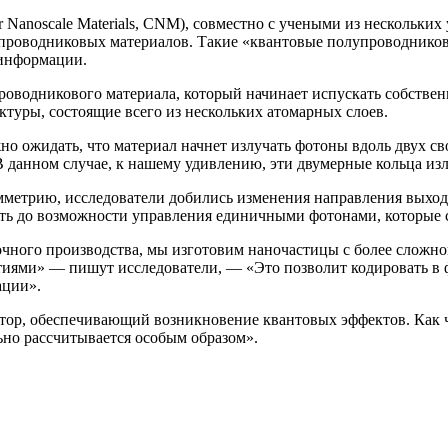
r Nanoscale Materials, CNM), совместно с учеными из нескольки
роводниковых материалов. Такие «квантовые полупроводниковы
 информации.
роводникового материала, который начинает испускать собствен
туры, состоящие всего из нескольких атомарных слоев.
жно ожидать, что материал начнет излучать фотоны вдоль двух с
 В данном случае, к нашему удивлению, эти двумерные кольца изл
метрию, исследователи добились изменения направления выходящ
оть до возможности управления единичными фотонами, которые
очного производства, мы изготовим наночастицы с более сложно
стиями» — пишут исследователи, — «Это позволит кодировать в
ации».
ктор, обеспечивающий возникновение квантовых эффектов. Как 
льно рассчитывается особым образом».