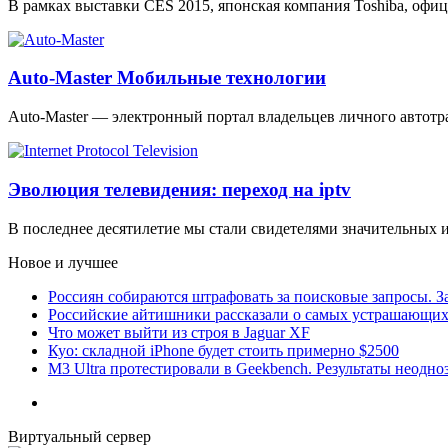
В рамках выставки CES 2015, японская компания Toshiba, оф
Auto-Master Мобильные технологии
Auto-Master — электронный портал владельцев личного автотр
Эволюция телевидения: переход на iptv
В последнее десятилетие мы стали свидетелями значительных 
Новое и лучшее
Россиян собираются штрафовать за поисковые запросы. За
Российские айтишники рассказали о самых устрашающих 
Что может выйти из строя в Jaguar XF
Куо: складной iPhone будет стоить примерно $2500
M3 Ultra протестировали в Geekbench. Результаты неодн
Виртуальный сервер