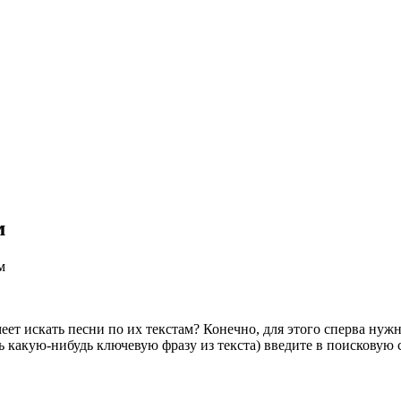
м
м
меет искать песни по их текстам? Конечно, для этого сперва ну
ишь какую-нибудь ключевую фразу из текста) введите в поискову