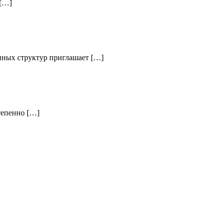
 […]
нных структур приглашает […]
тепенно […]