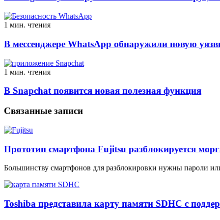
1 мин. чтения
В мессенджере WhatsApp обнаружили новую уязв
1 мин. чтения
В Snapchat появится новая полезная функция
Связанные записи
Прототип смартфона Fujitsu разблокируется мор
Большинству смартфонов для разблокировки нужны пароли или 
Toshiba представила карту памяти SDHC с подд