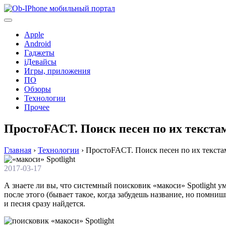
Перейти
к
содержимому
Apple
Android
Гаджеты
iДевайсы
Игры, приложения
ПО
Обзоры
Технологии
Прочее
ПростоFACT. Поиск песен по их текста
Главная
›
Технологии
›
ПростоFACT. Поиск песен по их текста
2017-03-17
А знаете ли вы, что системный поисковик «макоси» Spotlight у
после этого (бывает такое, когда забудешь название, но помн
и песня сразу найдется.