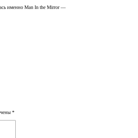
сь именно Man In the Mirror —
ечены
*