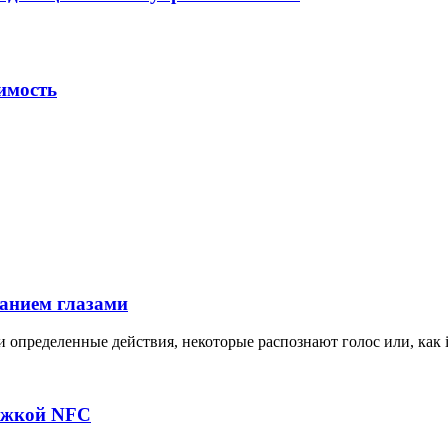
имость
ганием глазами
определенные действия, некоторые распознают голос или, как 
ержкой NFC