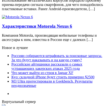
Использование металлических корпусов породило проблему
приема-передачи сигнала смартфонов, для чего понадобились
пластиковые вставки. Ранее Android-производители, […]
Характеристики Motorola Nexus 6
Компания Motorola, производящая мобильные телефоны и
аксессуары к ним, известна в России еще с далеких […]
Новое и лучшее
Россиян собираются штрафовать за поисковые запросы.
За что будут наказывать и на какую сумму?
Российские айтишники рассказали о самых
устрашающих хакерских атаках 2025 года
Что может выйти из строя в Jaguar XF
Куо: складной iPhone будет стоить примерно $2500
M3 Ultra протестировали в Geekbench. Результаты
неоднозначные
Виртуальный сервер