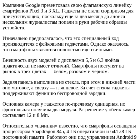
Компания Google презентовала свою флагманскую линейку
смартфонов Pixel 3 и 3 XL. Гаджеты не стали сюрпризом для
присутствующих, поскольку еще за два месяца до анонса
нескольким журналистам попали в руки рабочие образцы
устройств.
Изначально предполагалось, что это специальный ход
производителя с фейковыми гаджетами. Однако оказалось,
что смартфоны являются полностью идентичными.
Внешность двух моделей с дисплеями 5,5 и 6,3 дюйма
практически не имеет отличий. Смартфоны поступят на
рынок в трех цветах — белом, розовом и черном.
Задняя панель выполнена из стекла, при этом в нижней части
оно матовое, а сверху — глянцевое. За счет стекла гаджеты
поддерживают функцию беспроводной зарядки.
Основная камера у гаджетов по-прежнему одинарная, но
фронтальная получила два модуля. Разрешение у обеих камер
составляет 12 и 8 Мп.
Относительно «начинки» известно, что смартфоны оснащены
процессором Snapdragon 845, 4 ГБ оперативной и 64/128 ГБ
постоянной памяти. Работают они под управлением Android 9