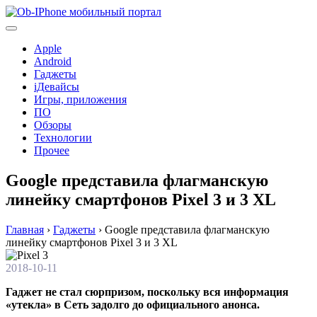
Перейти
к
содержимому
Apple
Android
Гаджеты
iДевайсы
Игры, приложения
ПО
Обзоры
Технологии
Прочее
Google представила флагманскую
линейку смартфонов Pixel 3 и 3 XL
Главная
›
Гаджеты
›
Google представила флагманскую
линейку смартфонов Pixel 3 и 3 XL
2018-10-11
Гаджет не стал сюрпризом, поскольку вся информация
«утекла» в Сеть задолго до официального анонса.