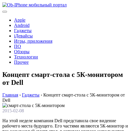
Перейти
к
содержимому
Apple
Android
Гаджеты
iДевайсы
Игры, приложения
ПО
Обзоры
Технологии
Прочее
Концепт смарт-стола с 5К-монитором
от Dell
Главная
›
Гаджеты
›
Концепт смарт-стола с 5К-монитором от
Dell
2015-02-08
На этой неделе компания Dell представила свое видение
рабочего места будущего. Его частями являются 5К-монитор и