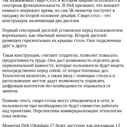
так называемый смарт-стол, в котором широко используется
сенсорная функциональность. В Dell признают, что концепт
немного опережает время, но сам 5К-монитор поступит в
продажу во второй половине декабря. Смарт-стол – это
конструкция, включающая два дисплея.
Первый сенсорный дисплей установлен перед пользователем
вертикально, как обычный монитор. Второй дисплей
размещен горизонтально на крышке стола. Они подключены
друг к другу.
Такая конструкция, считают создатели, позволит повысить
продуктивность труда. Она даст возможность отделить дела
первоначальной важности, которые пользователь будет видеть
непосредственно перед собой, от второстепенных дел.
Технология мультитач, а также ввод с помощью стилуса и
распознавание жестов дадут возможность управлять
цифровым контентом без необходимости отрываться от
занятия.
Помимо этого, смарт-столы могут объединяться в сети, и
пользователи при необходимости будут совместно работать
над проектами. Перспективы коммерциализации технологии
пока неясны.
Монитор Dell Ultrasharp 27 будет доступен для предзаказа 13