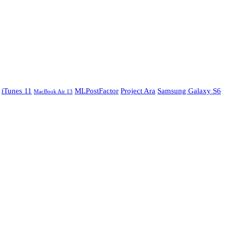
iTunes 11
MLPostFactor
Project Ara
Samsung Galaxy S6
MacBook Air 13