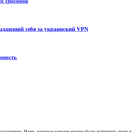
х способов
выдающий себя за украинский VPN
имость
схищение. Идеи, которые раньше можно было встретить лишь в