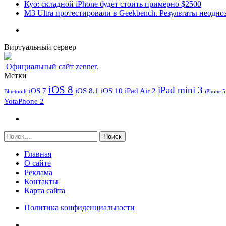
Куо: складной iPhone будет стоить примерно $2500
M3 Ultra протестировали в Geekbench. Результаты неодн
Виртуальный сервер
Официальный сайт zenner
.
Метки
iOS 8
iPad mini 3
iOS 7
iOS 8.1
iOS 10
iPad Air 2
Bluetooth
iPhone 5
YotaPhone 2
Найти:
Главная
О сайте
Реклама
Контакты
Карта сайта
Политика конфиденциальности