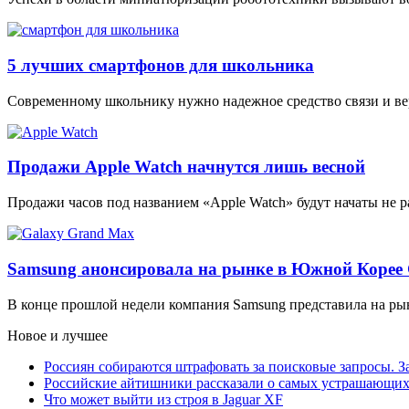
5 лучших смартфонов для школьника
Современному школьнику нужно надежное средство связи и в
Продажи Apple Watch начнутся лишь весной
Продажи часов под названием «Apple Watch» будут начаты не р
Samsung анонсировала на рынке в Южной Корее
В конце прошлой недели компания Samsung представила на р
Новое и лучшее
Россиян собираются штрафовать за поисковые запросы. За
Российские айтишники рассказали о самых устрашающих 
Что может выйти из строя в Jaguar XF