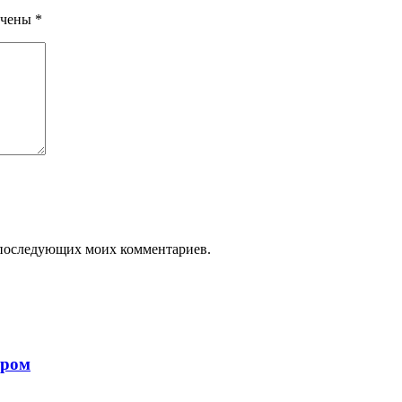
ечены
*
ля последующих моих комментариев.
ором