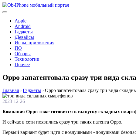
Перейти
к
содержимому
Apple
Android
Гаджеты
iДевайсы
Игры, приложения
ПО
Обзоры
Технологии
Прочее
Oppo запатентовала сразу три вида ск
Главная
›
Гаджеты
›
Oppo запатентовала сразу три вида складн
2023-12-26
Компания Oppo тоже готовится к выпуску складных смартф
И сейчас в сети появились сразу три таких патента Oppo.
Первый вариант будет идти с воздушными «подушками безопасн