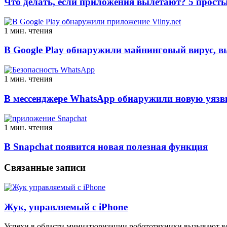
Что делать, если приложения вылетают? 5 просты
1 мин. чтения
В Google Play обнаружили майнинговый вирус, 
1 мин. чтения
В мессенджере WhatsApp обнаружили новую уязв
1 мин. чтения
В Snapchat появится новая полезная функция
Связанные записи
Жук, управляемый с iPhone
Успехи в области миниатюризации робототехники вызывают во