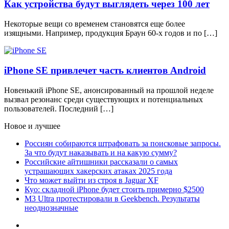
Как устройства будут выглядеть через 100 лет
Некоторые вещи со временем становятся еще более
изящными. Например, продукция Браун 60-х годов и по […]
iPhone SE привлечет часть клиентов Android
Новенький iPhone SE, анонсированный на прошлой неделе
вызвал резонанс среди существующих и потенциальных
пользователей. Последний […]
Новое и лучшее
Россиян собираются штрафовать за поисковые запросы.
За что будут наказывать и на какую сумму?
Российские айтишники рассказали о самых
устрашающих хакерских атаках 2025 года
Что может выйти из строя в Jaguar XF
Куо: складной iPhone будет стоить примерно $2500
M3 Ultra протестировали в Geekbench. Результаты
неоднозначные