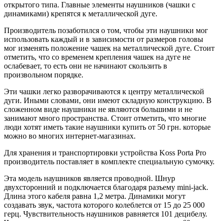
открытого типа. Главные элементы наушников (чашки с
динамиками) крепятся к металлической дуге.
Производитель позаботился о том, чтобы эти наушники мог
использовать каждый и в зависимости от размеров головы
мог изменять положение чашек на металлической дуге. Стоит
отметить, что со временем крепления чашек на дуге не
ослабевает, то есть они не начинают скользить в
произвольном порядке.
Эти чашки легко разворачиваются к центру металлической
дуги. Иными словами, они имеют складную конструкцию. В
сложенном виде наушники не являются большими и не
занимают много пространства. Стоит отметить, что многие
люди хотят иметь такие наушники купить от 50 грн. которые
можно во многих интернет-магазинах.
Для хранения и транспортировки устройства Koss Porta Pro
производитель поставляет в комплекте специальную сумочку.
Эта модель наушников является проводной. Шнур
двухсторонний и подключается благодаря разъему mini-jack.
Длина этого кабеля равна 1,2 метра. Динамики могут
создавать звук, частота которого колеблется от 15 до 25 000
герц. Чувствительность наушников равняется 101 децибелу.