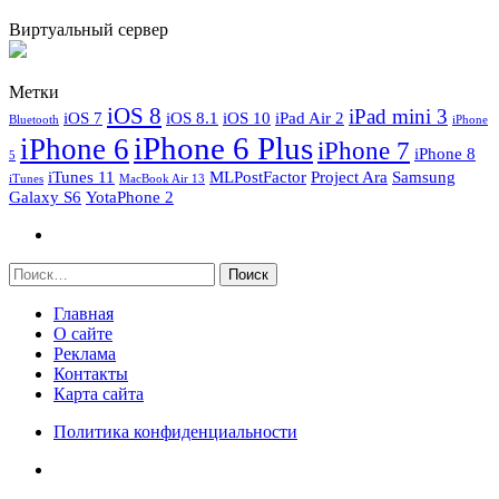
Виртуальный сервер
Метки
iOS 8
iPad mini 3
iOS 7
iOS 8.1
iOS 10
iPad Air 2
Bluetooth
iPhone
iPhone 6 Plus
iPhone 6
iPhone 7
iPhone 8
5
iTunes 11
MLPostFactor
Project Ara
Samsung
iTunes
MacBook Air 13
Galaxy S6
YotaPhone 2
Найти:
Главная
О сайте
Реклама
Контакты
Карта сайта
Политика конфиденциальности