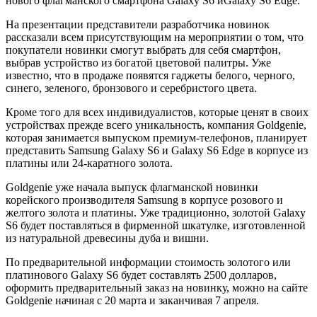
нового флагманского смартфона Galaxy S6 иGalaxy S6 Edge.
На презентации представители разработчика новинок
рассказали всем присутствующим на мероприятии о том, что
покупатели новинки смогут выбрать для себя смартфон,
выбрав устройство из богатой цветовой палитры. Уже
известно, что в продаже появятся гаджеты белого, черного,
синего, зеленого, бронзового и серебристого цвета.
Кроме того для всех индивидуалистов, которые ценят в своих
устройствах прежде всего уникальность, компания Goldgenie,
которая занимается выпуском премиум-телефонов, планирует
представить Samsung Galaxy S6 и Galaxy S6 Edge в корпусе из
платины или 24-каратного золота.
Goldgenie уже начала выпуск флагманской новинки
корейского производителя Samsung в корпусе розового и
желтого золота и платины. Уже традиционно, золотой Galaxy
S6 будет поставляться в фирменной шкатулке, изготовленной
из натуральной древесины дуба и вишни.
По предварительной информации стоимость золотого или
платинового Galaxy S6 будет составлять 2500 долларов,
оформить предварительный заказ на новинку, можно на сайте
Goldgenie начиная с 20 марта и заканчивая 7 апреля.