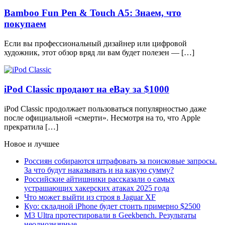
Bamboo Fun Pen & Touch A5: Знаем, что
покупаем
Если вы профессиональный дизайнер или цифровой
художник, этот обзор вряд ли вам будет полезен — […]
iPod Classic продают на eBay за $1000
iPod Classic продолжает пользоваться популярностью даже
после официальной «смерти». Несмотря на то, что Apple
прекратила […]
Новое и лучшее
Россиян собираются штрафовать за поисковые запросы.
За что будут наказывать и на какую сумму?
Российские айтишники рассказали о самых
устрашающих хакерских атаках 2025 года
Что может выйти из строя в Jaguar XF
Куо: складной iPhone будет стоить примерно $2500
M3 Ultra протестировали в Geekbench. Результаты
неоднозначные