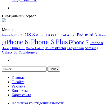
Виртуальный сервер
Метки
iOS 8
iPad mini 3
iOS 7
iOS 8.1
iOS 10
iPad Air 2
Bluetooth
iPhone
iPhone 6 Plus
iPhone 6
iPhone 7
iPhone 8
5
iTunes 11
MLPostFactor
Project Ara
Samsung
iTunes
MacBook Air 13
Galaxy S6
YotaPhone 2
Найти:
Главная
О сайте
Реклама
Контакты
Карта сайта
Политика конфиденциальности