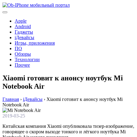
Перейти
к
содержимому
Apple
Android
Гаджеты
iДевайсы
Игры, приложения
ПО
Обзоры
Технологии
Прочее
Xiaomi готовит к анонсу ноутбук Mi
Notebook Air
Главная
›
iДевайсы
›
Xiaomi готовит к анонсу ноутбук Mi
Notebook Air
2019-03-25
Китайская компания Xiaomi опубликовала тизер-изображение,
говорящее о скором выходе тонкого и лёгкого ноутбука Mi