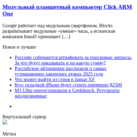
Модульный планшетный компьютер Click ARM
One
Google работает над модульным смартфоном, Blocks
разрабатывает модульные «умные» часы, а испанская
компания ImasD принимает […]
Новое и лучшее
Россиян собираются штрафовать за поисковые запросы.
За что будут наказывать и на какую сумму?
Российские айтишники рассказали о самых
устрашающих хакерских атаках 2025 года
Что может выйти из строя в Jaguar XF
Куо: складной iPhone будет стоить примерно $2500
M3 Ultra протестировали в Geekbench. Результаты
неоднозначные
Виртуальный сервер
Метки