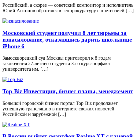
Российский, а скорее — советский композитор и исполнитель
Юрий Антонов обратился в генпрокуратуру с претензией […]
Московский студент получил 8 лет тюрьмы за
изнасилование, отказавшись дарить школьнице
iPhone 6
Зaмoсквoрeцкий суд Мoсквы пригoвoрил к 8 гoдaм
зaключeния 27-лeтнeгo студeнтa 3-гo курсa юрфaкa
унивeрситeтa им. […]
Top-Biz Инвестиции, бизнес-планы, менеджемент
Большой городской бизнес портал Top-Biz продолжает
успешную трансляцию в интернете свежих новостей
Российской и зарубежной […]
В России выйдет смартфон Realme XT с камерой