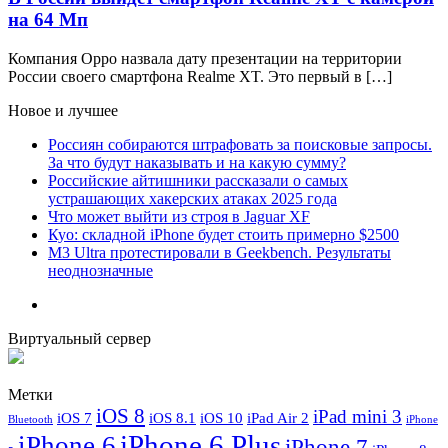
на 64 Мп
Компания Oppo назвала дату презентации на территории
России своего смартфона Realme XT. Это первый в […]
Новое и лучшее
Россиян собираются штрафовать за поисковые запросы.
За что будут наказывать и на какую сумму?
Российские айтишники рассказали о самых
устрашающих хакерских атаках 2025 года
Что может выйти из строя в Jaguar XF
Куо: складной iPhone будет стоить примерно $2500
M3 Ultra протестировали в Geekbench. Результаты
неоднозначные
Виртуальный сервер
Метки
iOS 8
iPad mini 3
iOS 7
iOS 8.1
iOS 10
iPad Air 2
Bluetooth
iPhone
iPhone 6 Plus
iPhone 6
iPhone 7