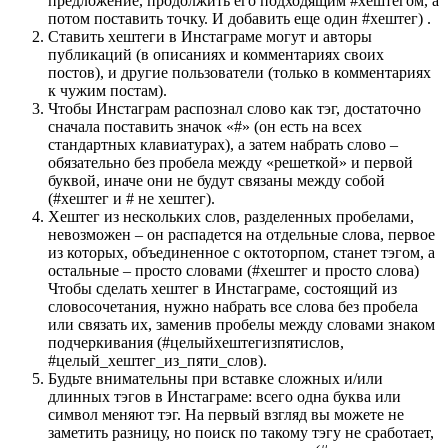
предложение, продолжить его подходящим #хештегом, а
потом поставить точку. И добавить еще один #хештег) .
Ставить хештеги в Инстаграме могут и авторы
публикаций (в описаниях и комментариях своих
постов), и другие пользователи (только в комментариях
к чужим постам).
Чтобы Инстаграм распознал слово как тэг, достаточно
сначала поставить значок «#» (он есть на всех
стандартных клавиатурах), а затем набрать слово –
обязательно без пробела между «решеткой» и первой
буквой, иначе они не будут связаны между собой
(#хештег и # не хештег).
Хештег из нескольких слов, разделенных пробелами,
невозможен – он распадется на отдельные слова, первое
из которых, объединенное с октоторпом, станет тэгом, а
остальные – просто словами (#хештег и просто слова)
Чтобы сделать хештег в Инстаграме, состоящий из
словосочетания, нужно набрать все слова без пробела
или связать их, заменив пробелы между словами знаком
подчеркивания (#целыйхештегизпятислов,
#целый_хештег_из_пяти_слов).
Будьте внимательны при вставке сложных и/или
длинных тэгов в Инстаграме: всего одна буква или
символ меняют тэг. На первый взгляд вы можете не
заметить разницу, но поиск по такому тэгу не сработает,