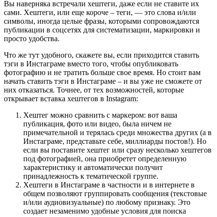
Вы наверняка встречали хештеги, даже если не ставите их
сами. Хештеги, или еще короче – теги, — это слова и/или
символы, иногда целые фразы, которыми сопровождаются
публикации в соцсетях для систематизации, маркировки и
просто удобства.
Что же тут удобного, скажете вы, если приходится ставить
тэги в Инстаграме вместо того, чтобы опубликовать
фотографию и не тратить больше свое время. Но стоит вам
начать ставить тэги в Инстаграме – и вы уже не сможете от
них отказаться. Точнее, от тех возможностей, которые
открывает вставка хештегов в Instagram:
Хештег можно сравнить с маркером: вот ваша
публикация, фото или видео, была ничем не
примечательной и терялась среди множества других (а в
Инстаграме, представьте себе, миллиарды постов!). Но
если вы поставите хештег или сразу несколько хештегов
под фотографией, она приобретет определенную
характеристику и автоматически получит
принадлежность к тематической группе.
Хештеги в Инстаграме в частности и в интернете в
общем позволяют группировать сообщения (текстовые
и/или аудиовизуальные) по любому признаку. Это
создает незаменимо удобные условия для поиска