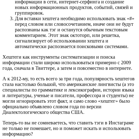
информации в сети, интернет-серфинга и создание
новых информационных продуктов, событий, связей и
группировок.
Для вставки хештега необходимо использовать знак «#»
перед словом или словосочетанием, иначе они не будут
распознаны как тэг и останутся обычным текстовым
комментарием. Этот знак октоторп, или решетка,
сигнализирует об использовании хештега и
автоматически распознается поисковыми системами.
Хештеги как инструменты систематизации и поиска
информации стали широко использоваться примерно с 2009
года, сначала в Твиттере, а затем и повсеместно в интернете.
А к 2012-му, то есть всего за три года, популярность хештегов
стала настолько большой, что американские лингвисты (а это
специалисты по грамматике и лексикографии, истории языка
и литературы, ученые и писатели, профессора и студенты) не
могли игнорировать этот факт, и само слово «хештег» было
официально объявлено словом года по версии
Диалектологического общества США.
Теперь-то вы не сомневаетесь, что ставить тэги в Инстаграме
не только не помешает, но и поможет искать и использовать
информацию?