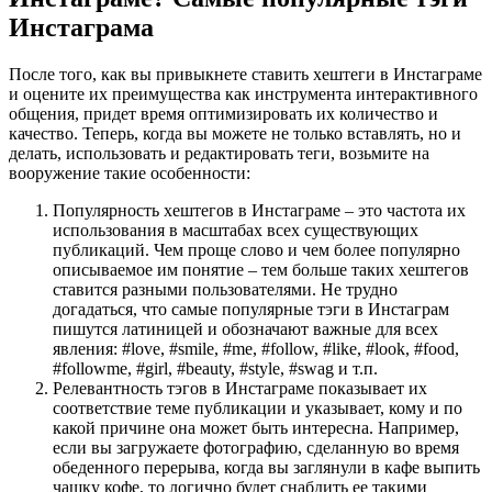
Инстаграма
После того, как вы привыкнете ставить хештеги в Инстаграме
и оцените их преимущества как инструмента интерактивного
общения, придет время оптимизировать их количество и
качество. Теперь, когда вы можете не только вставлять, но и
делать, использовать и редактировать теги, возьмите на
вооружение такие особенности:
Популярность хештегов в Инстаграме – это частота их
использования в масштабах всех существующих
публикаций. Чем проще слово и чем более популярно
описываемое им понятие – тем больше таких хештегов
ставится разными пользователями. Не трудно
догадаться, что самые популярные тэги в Инстаграм
пишутся латиницей и обозначают важные для всех
явления: #love, #smile, #me, #follow, #like, #look, #food,
#followme, #girl, #beauty, #style, #swag и т.п.
Релевантность тэгов в Инстаграме показывает их
соответствие теме публикации и указывает, кому и по
какой причине она может быть интересна. Например,
если вы загружаете фотографию, сделанную во время
обеденного перерыва, когда вы заглянули в кафе выпить
чашку кофе, то логично будет снабдить ее такими