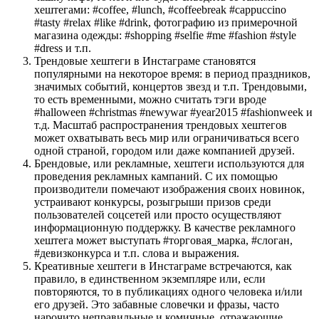
хештегами: #coffee, #lunch, #coffeebreak #cappuccino
#tasty #relax #like #drink, фотографию из примерочной
магазина одежды: #shopping #selfie #me #fashion #style
#dress и т.п.
Трендовые хештеги в Инстаграме становятся
популярными на некоторое время: в период праздников,
значимых событий, концертов звезд и т.п. Трендовыми,
то есть временными, можно считать тэги вроде
#halloween #christmas #newywar #year2015 #fashionweek и
т.д. Масштаб распространения трендовых хештегов
может охватывать весь мир или ограничиваться всего
одной страной, городом или даже компанией друзей.
Брендовые, или рекламные, хештеги используются для
проведения рекламных кампаний. С их помощью
производители помечают изображения своих новинок,
устраивают конкурсы, розыгрыши призов среди
пользователей соцсетей или просто осуществляют
информационную поддержку. В качестве рекламного
хештега может выступать #торговая_марка, #слоган,
#девизконкурса и т.п. слова и выражения.
Креативные хештеги в Инстаграме встречаются, как
правило, в единственном экземпляре или, если
повторяются, то в публикациях одного человека и/или
его друзей. Это забавные словечки и фразы, часто
нарочито неправильные и комичные, отражающие