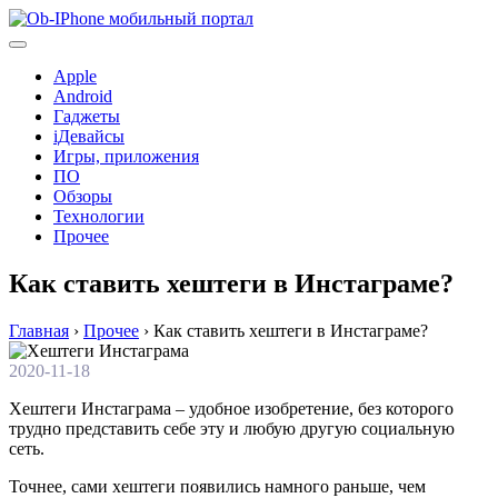
Перейти
к
содержимому
Apple
Android
Гаджеты
iДевайсы
Игры, приложения
ПО
Обзоры
Технологии
Прочее
Как ставить хештеги в Инстаграме?
Главная
›
Прочее
›
Как ставить хештеги в Инстаграме?
2020-11-18
Хештеги Инстаграма – удобное изобретение, без которого
трудно представить себе эту и любую другую социальную
сеть.
Точнее, сами хештеги появились намного раньше, чем