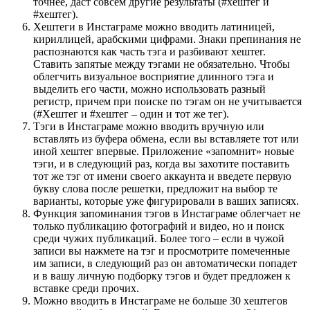
точнее, даст совсем другие результаты (#хештег и
#хештег).
Хештеги в Инстаграме можно вводить латиницей,
кириллицей, арабскими цифрами. Знаки препинания не
распознаются как часть тэга и разбивают хештег.
Ставить запятые между тэгами не обязательно. Чтобы
облегчить визуальное восприятие длинного тэга и
выделить его части, можно использовать разный
регистр, причем при поиске по тэгам он не учитывается
(#Хештег и #хештег – один и тот же тег).
Тэги в Инстаграме можно вводить вручную или
вставлять из буфера обмена, если вы вставляете тот или
иной хештег впервые. Приложение «запомнит» новые
тэги, и в следующий раз, когда вы захотите поставить
тот же тэг от имени своего аккаунта и введете первую
букву слова после решетки, предложит на выбор те
варианты, которые уже фигурировали в ваших записях.
Функция запоминания тэгов в Инстаграме облегчает не
только публикацию фотографий и видео, но и поиск
среди чужих публикаций. Более того – если в чужой
записи вы нажмете на тэг и просмотрите помеченные
им записи, в следующий раз он автоматически попадет
и в вашу личную подборку тэгов и будет предложен к
вставке среди прочих.
Можно вводить в Инстаграме не больше 30 хештегов