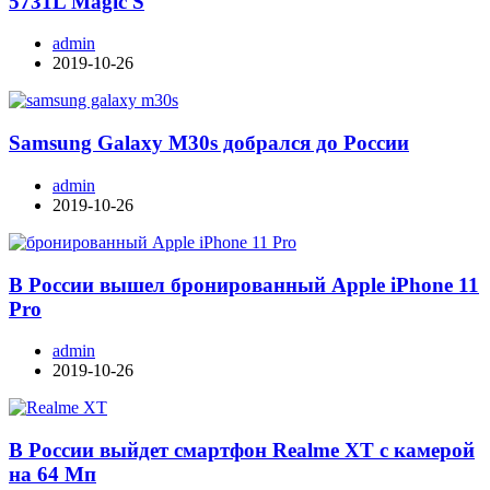
5731L Magic S
admin
2019-10-26
Samsung Galaxy M30s добрался до России
admin
2019-10-26
В России вышел бронированный Apple iPhone 11
Pro
admin
2019-10-26
В России выйдет смартфон Realme XT с камерой
на 64 Мп