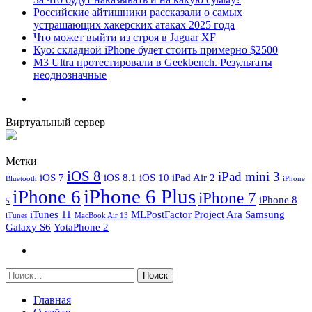
Российские айтишники рассказали о самых
устрашающих хакерских атаках 2025 года
Что может выйти из строя в Jaguar XF
Куо: складной iPhone будет стоить примерно $2500
M3 Ultra протестировали в Geekbench. Результаты
неоднозначные
Виртуальный сервер
Метки
iOS 8
iPad mini 3
iOS 7
iOS 8.1
iOS 10
iPad Air 2
Bluetooth
iPhone
iPhone 6 Plus
iPhone 6
iPhone 7
iPhone 8
5
iTunes 11
MLPostFactor
Project Ara
Samsung
iTunes
MacBook Air 13
Galaxy S6
YotaPhone 2
Найти:
Главная