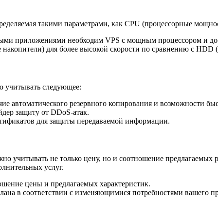
пределяемая такими параметрами, как CPU (процессорные мощнос
жными приложениями необходим VPS с мощным процессором и до
накопители) для более высокой скорости по сравнению с HDD 
но учитывать следующее:
ие автоматического резервного копирования и возможности быст
йдер защиту от DDoS-атак.
тификатов для защиты передаваемой информации.
жно учитывать не только цену, но и соотношение предлагаемых 
олнительных услуг.
ошение цены и предлагаемых характеристик.
ана в соответствии с изменяющимися потребностями вашего пр