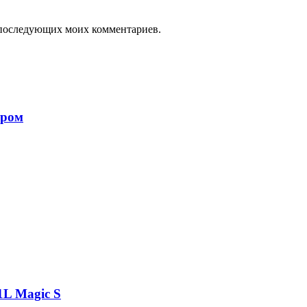
ля последующих моих комментариев.
ором
1L Magic S