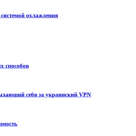
 системой охлаждения
х способов
выдающий себя за украинский VPN
имость