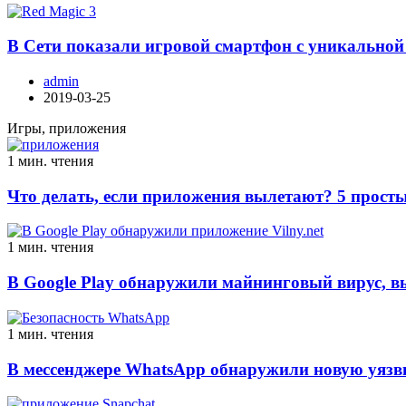
В Сети показали игровой смартфон с уникальной
admin
2019-03-25
Игры, приложения
1 мин. чтения
Что делать, если приложения вылетают? 5 просты
1 мин. чтения
В Google Play обнаружили майнинговый вирус, 
1 мин. чтения
В мессенджере WhatsApp обнаружили новую уязв