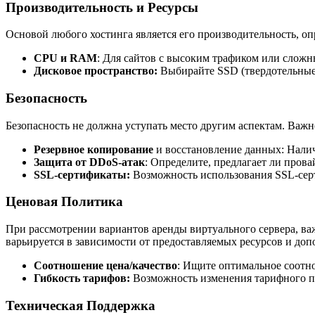
Производительность и Ресурсы
Основой любого хостинга является его производительность, о
CPU и RAM
: Для сайтов с высоким трафиком или сло
Дисковое пространство:
Выбирайте SSD (твердотельные 
Безопасность
Безопасность не должна уступать место другим аспектам. Важ
Резервное копирование
и восстановление данных: Налич
Защита от DDoS-атак
: Определите, предлагает ли прова
SSL-сертификаты:
Возможность использования SSL-сер
Ценовая Политика
При рассмотрении вариантов аренды виртуального сервера, ва
варьируется в зависимости от предоставляемых ресурсов и доп
Соотношение цена/качество
: Ищите оптимальное соотн
Гибкость тарифов:
Возможность изменения тарифного пл
Техническая Поддержка