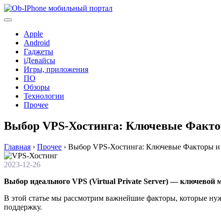
Перейти
к
содержимому
Apple
Android
Гаджеты
iДевайсы
Игры, приложения
ПО
Обзоры
Технологии
Прочее
Выбор VPS-Хостинга: Ключевые Факт
Главная
›
Прочее
›
Выбор VPS-Хостинга: Ключевые Факторы и
2023-12-26
Выбор идеального VPS (Virtual Private Server) — ключевой
В этой статье мы рассмотрим важнейшие факторы, которые нуж
поддержку.