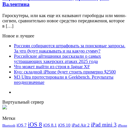
Валентина
Гироскутеры, или как еще их называют гироборды или мини-
сигвеи, сравнительно новое средство передвижения, которое
в […]
Новое и лучшее
Россиян собираются штрафовать за поисковые запросы.
За что будут наказывать и на какую сумму?
Российские айтишники рассказали о самых
устрашающих хакерских атаках 2025 года
Что может выйти из строя в Jaguar XF
Куо: складной iPhone будет стоить примерно $2500
M3 Ultra протестировали в Geekbench. Результаты
неоднозначные
Виртуальный сервер
Метки
iOS 8
iPad mini 3
iOS 7
iOS 8.1
iOS 10
iPad Air 2
Bluetooth
iPhone