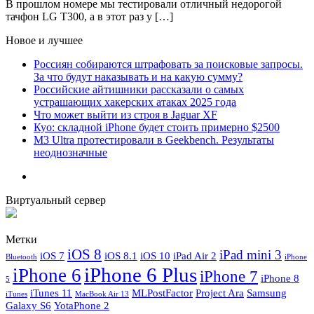
В прошлом номере мы тестировали отличный недорогой
тачфон LG T300, а в этот раз у […]
Новое и лучшее
Россиян собираются штрафовать за поисковые запросы.
За что будут наказывать и на какую сумму?
Российские айтишники рассказали о самых
устрашающих хакерских атаках 2025 года
Что может выйти из строя в Jaguar XF
Куо: складной iPhone будет стоить примерно $2500
M3 Ultra протестировали в Geekbench. Результаты
неоднозначные
Виртуальный сервер
Метки
iOS 8
iPad mini 3
iOS 7
iOS 8.1
iOS 10
iPad Air 2
Bluetooth
iPhone
iPhone 6 Plus
iPhone 6
iPhone 7
iPhone 8
5
iTunes 11
MLPostFactor
Project Ara
Samsung
iTunes
MacBook Air 13
Galaxy S6
YotaPhone 2