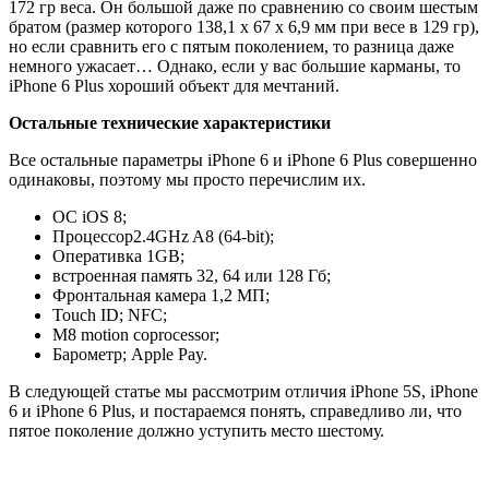
172 гр веса. Он большой даже по сравнению со своим шестым
братом (размер которого 138,1 x 67 x 6,9 мм при весе в 129 гр),
но если сравнить его с пятым поколением, то разница даже
немного ужасает… Однако, если у вас большие карманы, то
iPhone 6 Plus хороший объект для мечтаний.
Остальные технические характеристики
Все остальные параметры iPhone 6 и iPhone 6 Plus совершенно
одинаковы, поэтому мы просто перечислим их.
OC iOS 8;
Процессор2.4GHz A8 (64-bit);
Оперативка 1GB;
встроенная память 32, 64 или 128 Гб;
Фронтальная камера 1,2 МП;
Touch ID; NFC;
M8 motion coprocessor;
Барометр; Apple Pay.
В следующей статье мы рассмотрим отличия iPhone 5S, iPhone
6 и iPhone 6 Plus, и постараемся понять, справедливо ли, что
пятое поколение должно уступить место шестому.