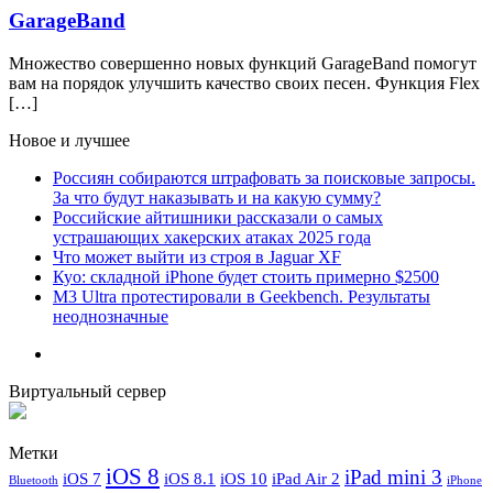
GarageBand
Множество совершенно новых функций GarageBand помогут
вам на порядок улучшить качество своих песен. Функция Flex
[…]
Новое и лучшее
Россиян собираются штрафовать за поисковые запросы.
За что будут наказывать и на какую сумму?
Российские айтишники рассказали о самых
устрашающих хакерских атаках 2025 года
Что может выйти из строя в Jaguar XF
Куо: складной iPhone будет стоить примерно $2500
M3 Ultra протестировали в Geekbench. Результаты
неоднозначные
Виртуальный сервер
Метки
iOS 8
iPad mini 3
iOS 7
iOS 8.1
iOS 10
iPad Air 2
Bluetooth
iPhone