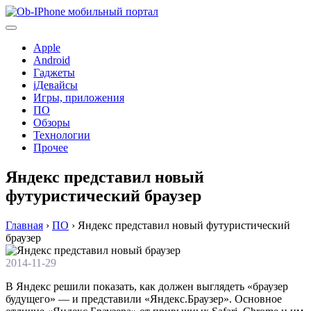
Перейти
к
содержимому
Apple
Android
Гаджеты
iДевайсы
Игры, приложения
ПО
Обзоры
Технологии
Прочее
Яндекс представил новый
футуристический браузер
Главная
›
ПО
›
Яндекс представил новый футуристический
браузер
2014-11-29
В Яндекс решили показать, как должен выглядеть «браузер
будущего» — и представили «Яндекс.Браузер». Основное