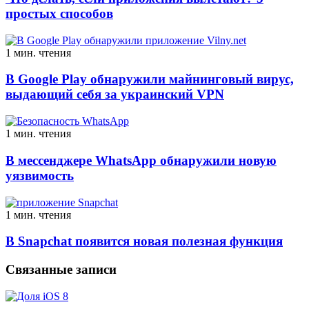
простых способов
1 мин. чтения
В Google Play обнаружили майнинговый вирус,
выдающий себя за украинский VPN
1 мин. чтения
В мессенджере WhatsApp обнаружили новую
уязвимость
1 мин. чтения
В Snapchat появится новая полезная функция
Связанные записи