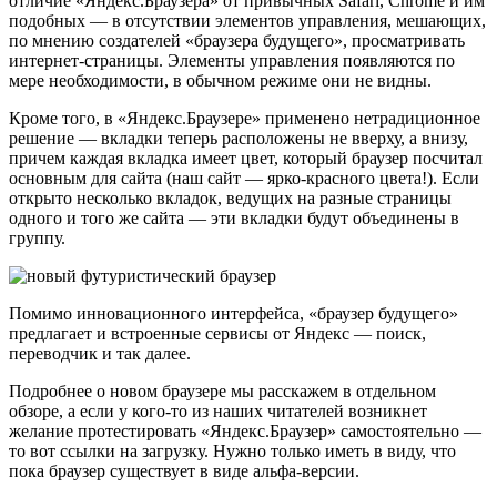
отличие «Яндекс.Браузера» от привычных Safari, Chrome и им
подобных — в отсутствии элементов управления, мешающих,
по мнению создателей «браузера будущего», просматривать
интернет-страницы. Элементы управления появляются по
мере необходимости, в обычном режиме они не видны.
Кроме того, в «Яндекс.Браузере» применено нетрадиционное
решение — вкладки теперь расположены не вверху, а внизу,
причем каждая вкладка имеет цвет, который браузер посчитал
основным для сайта (наш сайт — ярко-красного цвета!). Если
открыто несколько вкладок, ведущих на разные страницы
одного и того же сайта — эти вкладки будут объединены в
группу.
Помимо инновационного интерфейса, «браузер будущего»
предлагает и встроенные сервисы от Яндекс — поиск,
переводчик и так далее.
Подробнее о новом браузере мы расскажем в отдельном
обзоре, а если у кого-то из наших читателей возникнет
желание протестировать «Яндекс.Браузер» самостоятельно —
то вот ссылки на загрузку. Нужно только иметь в виду, что
пока браузер существует в виде альфа-версии.