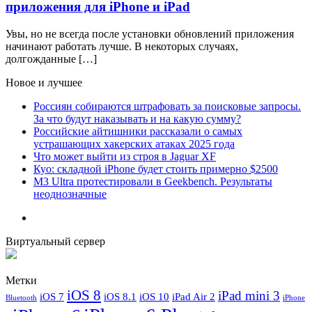
приложения для iPhone и iPad
Увы, но не всегда после установки обновлений приложения
начинают работать лучше. В некоторых случаях,
долгожданные […]
Новое и лучшее
Россиян собираются штрафовать за поисковые запросы.
За что будут наказывать и на какую сумму?
Российские айтишники рассказали о самых
устрашающих хакерских атаках 2025 года
Что может выйти из строя в Jaguar XF
Куо: складной iPhone будет стоить примерно $2500
M3 Ultra протестировали в Geekbench. Результаты
неоднозначные
Виртуальный сервер
Метки
iOS 8
iPad mini 3
iOS 7
iOS 8.1
iOS 10
iPad Air 2
Bluetooth
iPhone