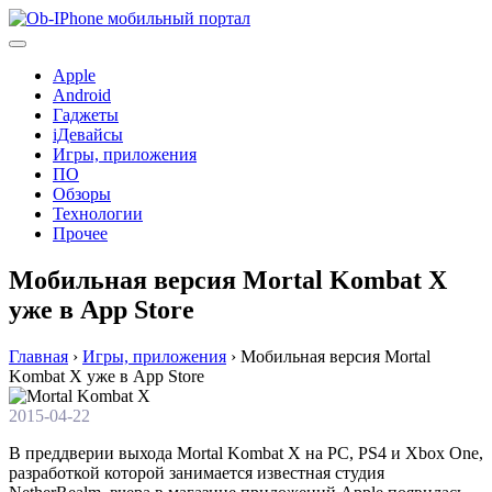
Перейти
к
содержимому
Apple
Android
Гаджеты
iДевайсы
Игры, приложения
ПО
Обзоры
Технологии
Прочее
Мобильная версия Mortal Kombat X
уже в App Store
Главная
›
Игры, приложения
›
Мобильная версия Mortal
Kombat X уже в App Store
2015-04-22
В преддверии выхода Mortal Kombat X на PC, PS4 и Xbox One,
разработкой которой занимается известная студия