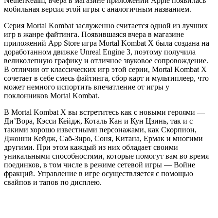
NetherRealm, вчера в магазине приложений Apple появилась
мобильная версия этой игры с аналогичным названием.
Серия Mortal Kombat заслуженно считается одной из лучших
игр в жанре файтинга. Появившаяся вчера в магазине
приложений App Store игра Mortal Kombat X была создана на
доработанном движке Unreal Engine 3, поэтому получила
великолепную графику и отличное звуковое сопровождение.
В отличии от классических игр этой серии, Mortal Kombat X
сочетает в себе смесь файтинга, сбор карт и мультиплеер, что
может немного испортить впечатление от игры у
поклонников Mortal Kombat.
В Mortal Kombat X вы встретитесь как с новыми героями —
Ди’Вора, Кэсси Кейдж, Коталь Кан и Кун Цзинь, так и с
такими хорошо известными персонажами, как Скорпион,
Джонни Кейдж, Саб-Зиро, Соня, Китана, Ермак и многими
другими. При этом каждый из них обладает своими
уникальными способностями, которые помогут вам во время
поединков, в том числе в режиме сетевой игры — Войне
фракций. Управление в игре осуществляется с помощью
свайпов и тапов по дисплею.