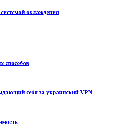
 системой охлаждения
х способов
выдающий себя за украинский VPN
имость