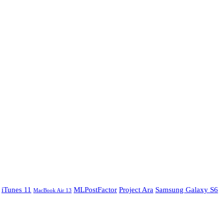
iTunes 11
MLPostFactor
Project Ara
Samsung Galaxy S6
MacBook Air 13