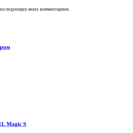
ля последующих моих комментариев.
ором
1L Magic S