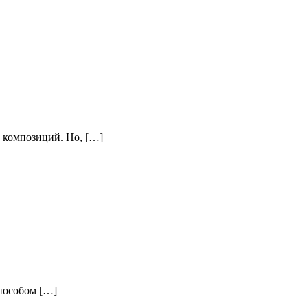
 композиций. Но, […]
способом […]