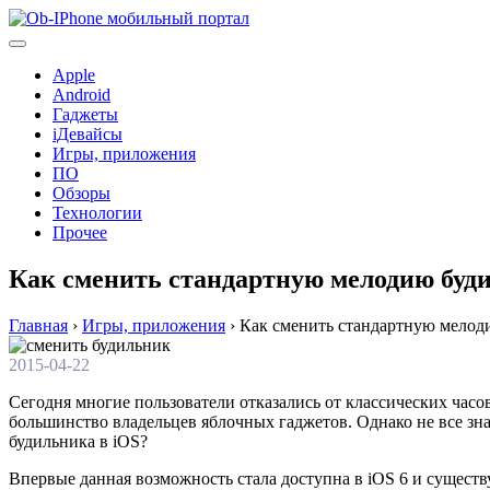
Перейти
к
содержимому
Apple
Android
Гаджеты
iДевайсы
Игры, приложения
ПО
Обзоры
Технологии
Прочее
Как сменить стандартную мелодию буди
Главная
›
Игры, приложения
›
Как сменить стандартную мелоди
2015-04-22
Сегодня многие пользователи отказались от классических час
большинство владельцев яблочных гаджетов. Однако не все зна
будильника в iOS?
Впервые данная возможность стала доступна в iOS 6 и сущест