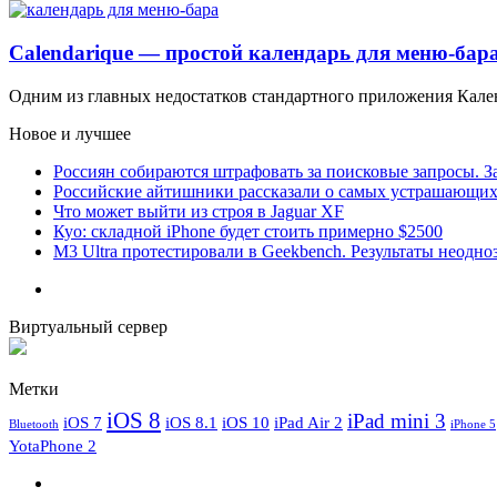
Calendarique — простой календарь для меню-бара
Одним из главных недостатков стандартного приложения Календ
Новое и лучшее
Россиян собираются штрафовать за поисковые запросы. За
Российские айтишники рассказали о самых устрашающих 
Что может выйти из строя в Jaguar XF
Куо: складной iPhone будет стоить примерно $2500
M3 Ultra протестировали в Geekbench. Результаты неодн
Виртуальный сервер
Метки
iOS 8
iPad mini 3
iOS 7
iOS 8.1
iOS 10
iPad Air 2
Bluetooth
iPhone 5
YotaPhone 2