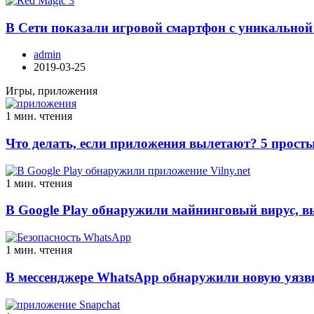
В Сети показали игровой смартфон с уникальной
admin
2019-03-25
Игры, приложения
1 мин. чтения
Что делать, если приложения вылетают? 5 просты
1 мин. чтения
В Google Play обнаружили майнинговый вирус, 
1 мин. чтения
В мессенджере WhatsApp обнаружили новую уязв