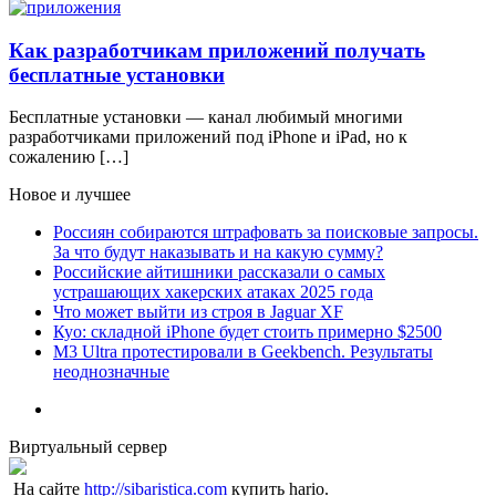
Как разработчикам приложений получать
бесплатные установки
Бесплатные установки — канал любимый многими
разработчиками приложений под iPhone и iPad, но к
сожалению […]
Новое и лучшее
Россиян собираются штрафовать за поисковые запросы.
За что будут наказывать и на какую сумму?
Российские айтишники рассказали о самых
устрашающих хакерских атаках 2025 года
Что может выйти из строя в Jaguar XF
Куо: складной iPhone будет стоить примерно $2500
M3 Ultra протестировали в Geekbench. Результаты
неоднозначные
Виртуальный сервер
На сайте
http://sibaristica.com
купить hario.