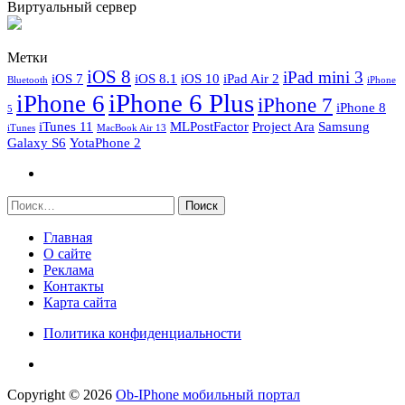
Виртуальный сервер
Метки
iOS 8
iPad mini 3
iOS 7
iOS 8.1
iOS 10
iPad Air 2
Bluetooth
iPhone
iPhone 6 Plus
iPhone 6
iPhone 7
iPhone 8
5
iTunes 11
MLPostFactor
Project Ara
Samsung
iTunes
MacBook Air 13
Galaxy S6
YotaPhone 2
Найти:
Главная
О сайте
Реклама
Контакты
Карта сайта
Политика конфиденциальности
Copyright © 2026
Ob-IPhone мобильный портал