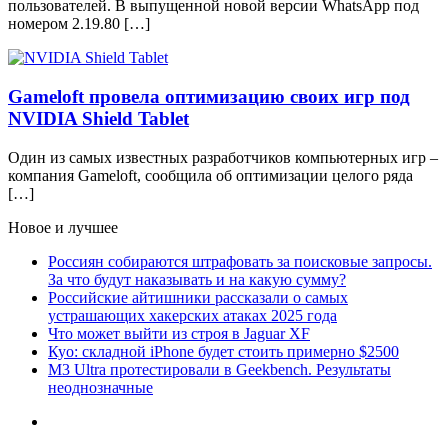
пользователей. В выпущенной новой версии WhatsApp под
номером 2.19.80 […]
Gameloft провела оптимизацию своих игр под
NVIDIA Shield Tablet
Один из самых известных разработчиков компьютерных игр –
компания Gameloft, сообщила об оптимизации целого ряда
[…]
Новое и лучшее
Россиян собираются штрафовать за поисковые запросы.
За что будут наказывать и на какую сумму?
Российские айтишники рассказали о самых
устрашающих хакерских атаках 2025 года
Что может выйти из строя в Jaguar XF
Куо: складной iPhone будет стоить примерно $2500
M3 Ultra протестировали в Geekbench. Результаты
неоднозначные