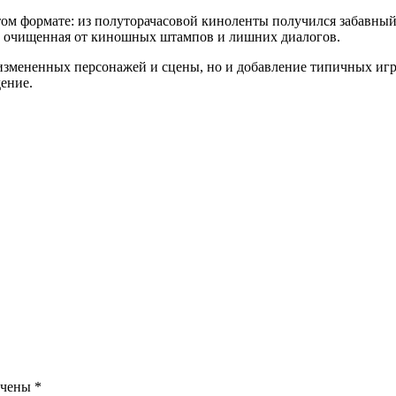
атом формате: из полуторачасовой киноленты получился забавны
rs, очищенная от киношных штампов и лишних диалогов.
доизмененных персонажей и сцены, но и добавление типичных и
ение.
ечены
*