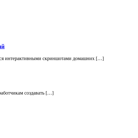
ий
ться интерактивными скриншотами домашних […]
работчикам создавать […]