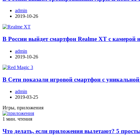
admin
2019-10-26
В России выйдет смартфон Realme XT с камерой 
admin
2019-10-26
В Сети показали игровой смартфон с уникальной
admin
2019-03-25
Игры, приложения
1 мин. чтения
Что делать, если приложения вылетают? 5 просты