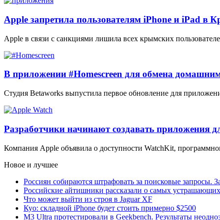
Apple запретила пользователям iPhone и iPad в 
Apple в связи с санкциями лишила всех крымских пользователе
В приложении #Homescreen для обмена домашним
Студия Betaworks выпустила первое обновление для приложен
Разработчики начинают создавать приложения дл
Компания Apple объявила о доступности WatchKit, программно
Новое и лучшее
Россиян собираются штрафовать за поисковые запросы. За
Российские айтишники рассказали о самых устрашающих 
Что может выйти из строя в Jaguar XF
Куо: складной iPhone будет стоить примерно $2500
M3 Ultra протестировали в Geekbench. Результаты неодн