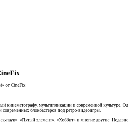
ineFix
» от CineFix
нный кинематографу, мультипликации и современной культуре. Од
и современных блокбастеров под ретро-видеоигры.
век-паук», «Пятый элемент», «Хоббит» и многие другие. Недавн