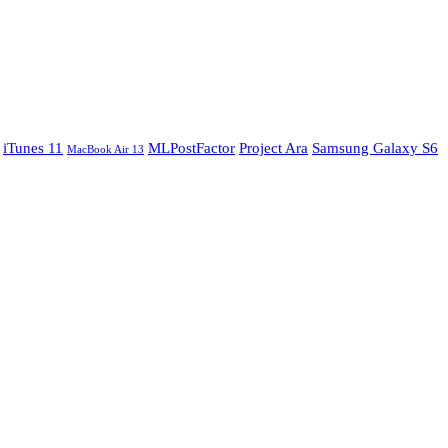
iTunes 11
MLPostFactor
Project Ara
Samsung Galaxy S6
MacBook Air 13