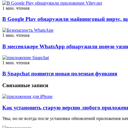
1 мин. чтения
В Google Play обнаружили майнинговый вирус, 
1 мин. чтения
В мессенджере WhatsApp обнаружили новую уязв
1 мин. чтения
В Snapchat появится новая полезная функция
Связанные записи
Как установить старую версию любого приложени
Увы, но не всегда после установки обновлений приложения на