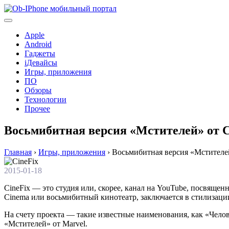
Перейти
к
содержимому
Apple
Android
Гаджеты
iДевайсы
Игры, приложения
ПО
Обзоры
Технологии
Прочее
Восьмибитная версия «Мстителей» от C
Главная
›
Игры, приложения
›
Восьмибитная версия «Мстителей
2015-01-18
CineFix — это студия или, скорее, канал на YouTube, посвяще
Cinema или восьмибитный кинотеатр, заключается в стилизаци
На счету проекта — такие известные наименования, как «Чело
«Мстителей» от Marvel.