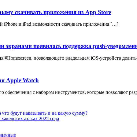
Крыму скачивать приложения из App Store
й iPhone и iPad возможности скачивать приложения […]
и экранами появилась поддержка push-уведомлен
ия #Homescreen, позволяющего владельцам iOS-устройств дели
я Apple Watch
го обеспечения с набором инструментов, которые позволяют раз
 что будут наказывать и на какую сумму?
хакерских атаках 2025 года
означные