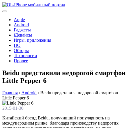
Перейти
к
содержимому
Apple
Android
Гаджеты
iДевайсы
Игры, приложения
ПО
Обзоры
Технологии
Прочее
Beidu представила недорогой смартфон
Little Pepper 6
Главная
›
Android
›
Beidu представила недорогой смартфон
Little Pepper 6
2015-01-30
Китайский бренд Beidu, получивший популярность на
международном рынке, благодаря производству недорогих