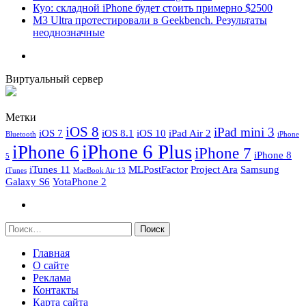
Куо: складной iPhone будет стоить примерно $2500
M3 Ultra протестировали в Geekbench. Результаты
неоднозначные
Виртуальный сервер
Метки
iOS 8
iPad mini 3
iOS 7
iOS 8.1
iOS 10
iPad Air 2
Bluetooth
iPhone
iPhone 6 Plus
iPhone 6
iPhone 7
iPhone 8
5
iTunes 11
MLPostFactor
Project Ara
Samsung
iTunes
MacBook Air 13
Galaxy S6
YotaPhone 2
Найти:
Главная
О сайте
Реклама
Контакты
Карта сайта