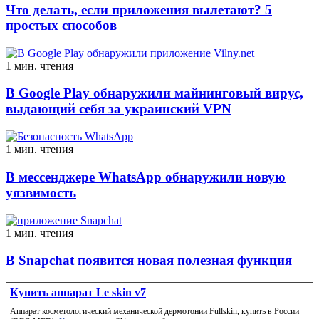
Что делать, если приложения вылетают? 5
простых способов
1 мин. чтения
В Google Play обнаружили майнинговый вирус,
выдающий себя за украинский VPN
1 мин. чтения
В мессенджере WhatsApp обнаружили новую
уязвимость
1 мин. чтения
В Snapchat появится новая полезная функция
Купить аппарат Le skin v7
Аппарат косметологический механической дермотонии Fullskin, купить в России