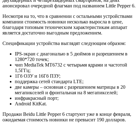
двухъядерных и четырехъядерных смартфонов, на днях
анонсировал очередной флагман под названием Little Pepper 6.
Несмотря на то, что в сравнении с остальными устройствами
компании стоимость новинки несколько выросла в цене,
благодаря топовым техническим характеристикам аппарат
является достаточно выгодным предложением.
Спецификации устройства выглядят следующим образом:
IPS-экран с диагональю в 5 дюймов и разрешением в
1280*720 точек;
чип MediaTek MT6732 с четырьмя ядрами и частотой
1,5ГГц;
1Гб ОЗУ и 16Гб ПЗУ;
поддержка сетей стандарта LTE;
две камеры – основная с разрешением матрицы в 20
мегапикселей и фронтальная на 8 мегапикселей;
инфракрасный порт;
Android KitKat.
Продажи Beidu Little Pepper 6 стартуют уже в конце февраля,
ожидаемая стоимость новинки не превысит 190 долларов.