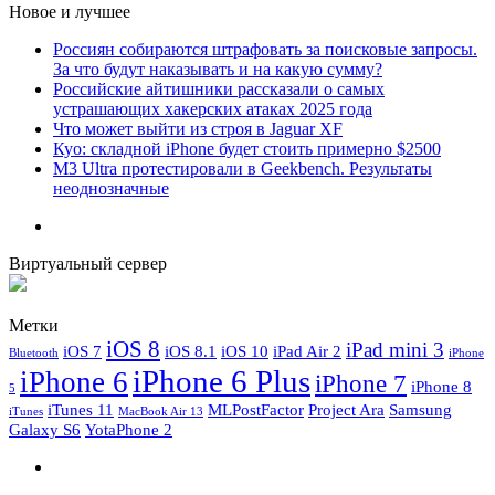
Новое и лучшее
Россиян собираются штрафовать за поисковые запросы.
За что будут наказывать и на какую сумму?
Российские айтишники рассказали о самых
устрашающих хакерских атаках 2025 года
Что может выйти из строя в Jaguar XF
Куо: складной iPhone будет стоить примерно $2500
M3 Ultra протестировали в Geekbench. Результаты
неоднозначные
Виртуальный сервер
Метки
iOS 8
iPad mini 3
iOS 7
iOS 8.1
iOS 10
iPad Air 2
Bluetooth
iPhone
iPhone 6 Plus
iPhone 6
iPhone 7
iPhone 8
5
iTunes 11
MLPostFactor
Project Ara
Samsung
iTunes
MacBook Air 13
Galaxy S6
YotaPhone 2