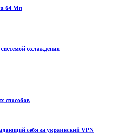
на 64 Мп
 системой охлаждения
х способов
выдающий себя за украинский VPN