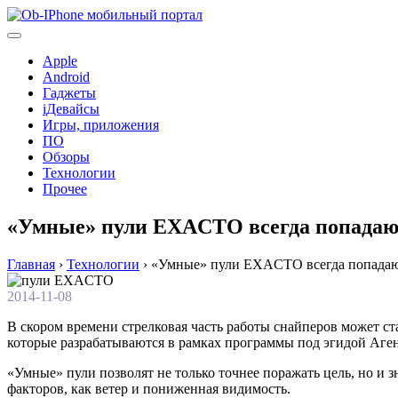
Перейти
к
содержимому
Apple
Android
Гаджеты
iДевайсы
Игры, приложения
ПО
Обзоры
Технологии
Прочее
«Умные» пули EXACTO всегда попадают
Главная
›
Технологии
›
«Умные» пули EXACTO всегда попадают
2014-11-08
В скором времени стрелковая часть работы снайперов может ст
которые разрабатываются в рамках программы под эгидой Аге
«Умные» пули позволят не только точнее поражать цель, но и 
факторов, как ветер и пониженная видимость.