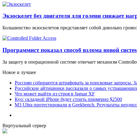
Экзоскелет без двигателя для голени снижает на
Большинство экзоскелетов представляет собой довольно громоз
Программист показал способ взлома новой сист
За защиту в операционной системе отвечает механизм Controll
Новое и лучшее
Россиян собираются штрафовать за поисковые запросы. За
Российские айтишники рассказали о самых устрашающих 
Что может выйти из строя в Jaguar XF
Куо: складной iPhone будет стоить примерно $2500
M3 Ultra протестировали в Geekbench. Результаты неодн
Виртуальный сервер