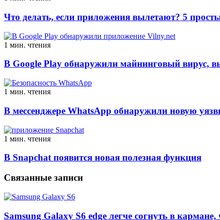
Что делать, если приложения вылетают? 5 просты
1 мин. чтения
В Google Play обнаружили майнинговый вирус, 
1 мин. чтения
В мессенджере WhatsApp обнаружили новую уязв
1 мин. чтения
В Snapchat появится новая полезная функция
Связанные записи
Samsung Galaxy S6 edge легче согнуть в кармане, ч