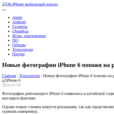
Перейти
к
содержимому
Apple
Android
Гаджеты
iДевайсы
Игры, приложения
ПО
Обзоры
Технологии
Прочее
Новые фотографии iPhone 6 похожи на 
Главная
›
Технологии
›
Новые фотографии iPhone 6 похожи на 
2014-11-18
Фотографии работающего iPhone 6 появились в китайской соци
выглядеть флагман.
Однако новые снимки кажутся реальными, так как представляют
скажешь наверняка).