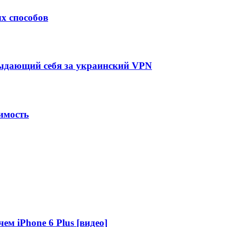
х способов
выдающий себя за украинский VPN
имость
ем iPhone 6 Plus [видео]