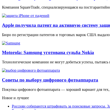
Компания SquareTrade, специализирующаяся на постгарантийн
Apple получила патент на активную систему защи
Бюро по регистрации патентов и торговых марок США выдало 
Motorola: Samsung уготована судьба Nokia
Технологические компании не могут добиться успеха, пытаясь
Советы по выбору цифрового фотоаппарата
Покупка цифрового фотоаппарата — хороший вариант для тех, 
Новое и лучшее
Россиян собираются штрафовать за поисковые запросы. За