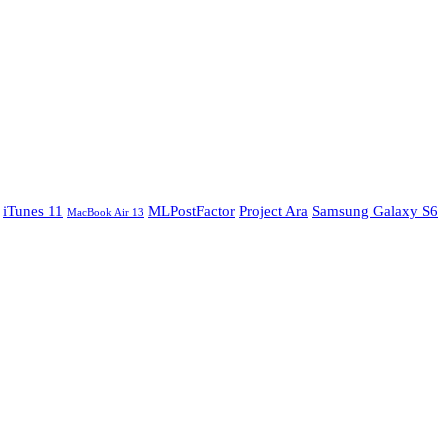
iTunes 11
MLPostFactor
Project Ara
Samsung Galaxy S6
MacBook Air 13