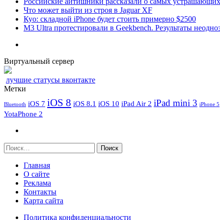
Российские айтишники рассказали о самых устрашающих 
Что может выйти из строя в Jaguar XF
Куо: складной iPhone будет стоить примерно $2500
M3 Ultra протестировали в Geekbench. Результаты неодн
Виртуальный сервер
лучшие статусы вконтакте
Метки
iOS 8
iPad mini 3
iOS 7
iOS 8.1
iOS 10
iPad Air 2
Bluetooth
iPhone 5
YotaPhone 2
Найти:
Главная
О сайте
Реклама
Контакты
Карта сайта
Политика конфиденциальности