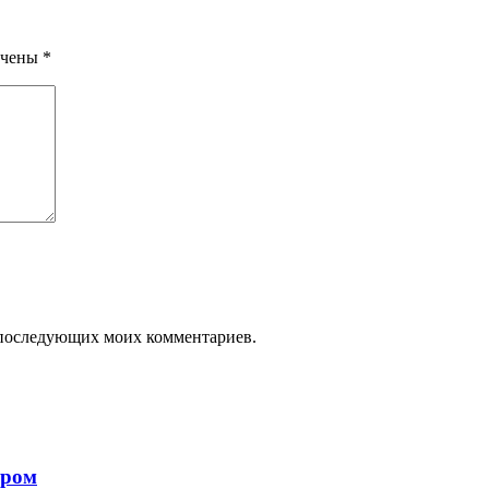
ечены
*
ля последующих моих комментариев.
ором