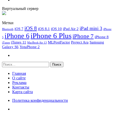
Виртуальный сервер
Метки
iOS 8
iPad mini 3
iOS 7
iOS 8.1
iOS 10
iPad Air 2
Bluetooth
iPhone
iPhone 6 Plus
iPhone 6
iPhone 7
iPhone 8
5
iTunes 11
MLPostFactor
Project Ara
Samsung
iTunes
MacBook Air 13
Galaxy S6
YotaPhone 2
Найти:
Главная
О сайте
Реклама
Контакты
Карта сайта
Политика конфиденциальности