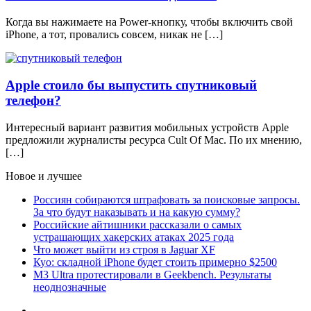
Когда вы нажимаете на Power-кнопку, чтобы включить свой
iPhone, а тот, провались совсем, никак не […]
Apple стоило бы выпустить спутниковый
телефон?
Интересный вариант развития мобильных устройств Apple
предложили журналисты ресурса Cult Of Mac. По их мнению,
[…]
Новое и лучшее
Россиян собираются штрафовать за поисковые запросы.
За что будут наказывать и на какую сумму?
Российские айтишники рассказали о самых
устрашающих хакерских атаках 2025 года
Что может выйти из строя в Jaguar XF
Куо: складной iPhone будет стоить примерно $2500
M3 Ultra протестировали в Geekbench. Результаты
неоднозначные