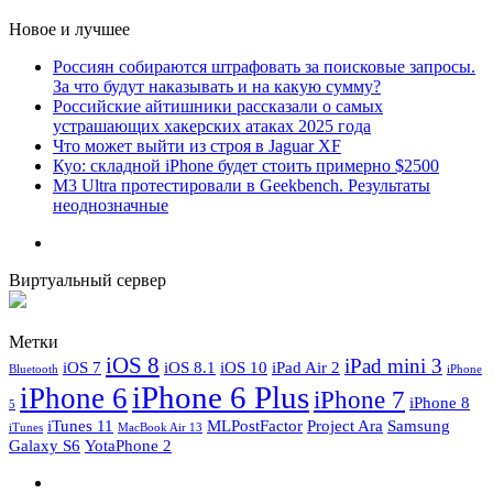
Новое и лучшее
Россиян собираются штрафовать за поисковые запросы.
За что будут наказывать и на какую сумму?
Российские айтишники рассказали о самых
устрашающих хакерских атаках 2025 года
Что может выйти из строя в Jaguar XF
Куо: складной iPhone будет стоить примерно $2500
M3 Ultra протестировали в Geekbench. Результаты
неоднозначные
Виртуальный сервер
Метки
iOS 8
iPad mini 3
iOS 7
iOS 8.1
iOS 10
iPad Air 2
Bluetooth
iPhone
iPhone 6 Plus
iPhone 6
iPhone 7
iPhone 8
5
iTunes 11
MLPostFactor
Project Ara
Samsung
iTunes
MacBook Air 13
Galaxy S6
YotaPhone 2