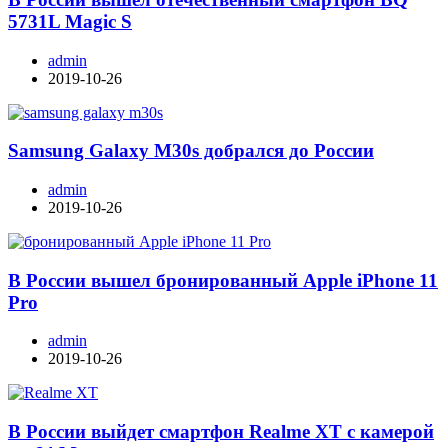
5731L Magic S
admin
2019-10-26
Samsung Galaxy M30s добрался до России
admin
2019-10-26
В России вышел бронированный Apple iPhone 11
Pro
admin
2019-10-26
В России выйдет смартфон Realme XT с камерой