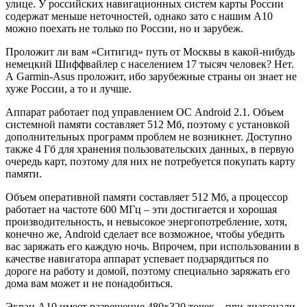
улице. У российских навигационных систем карты России
содержат меньше неточностей, однако зато с нашим A10
можно поехать не только по России, но и зарубеж.
Проложит ли вам «Ситигид» путь от Москвы в какой-нибудь
немецкий Шиффвайлер с населением 17 тысяч человек? Нет.
А Garmin-Asus проложит, ибо зарубежные страны он знает не
хуже России, а то и лучше.
Аппарат работает под управлением ОС Android 2.1. Объем
системной памяти составляет 512 Мб, поэтому с установкой
дополнительных программ проблем не возникнет. Доступно
также 4 Гб для хранения пользовательских данных, в первую
очередь карт, поэтому для них не потребуется покупать карту
памяти.
Объем оперативной памяти составляет 512 Мб, а процессор
работает на частоте 600 МГц – эти достигается и хорошая
производительность, и невысокое энергопотребление, хотя,
конечно же, Android сделает все возможное, чтобы убедить
вас заряжать его каждую ночь. Впрочем, при использовании в
качестве навигатора аппарат успевает подзарядиться по
дороге на работу и домой, поэтому специально заряжать его
дома вам может и не понадобиться.
Экран А10 имеет разрешение 480х320 точек – при диагонали