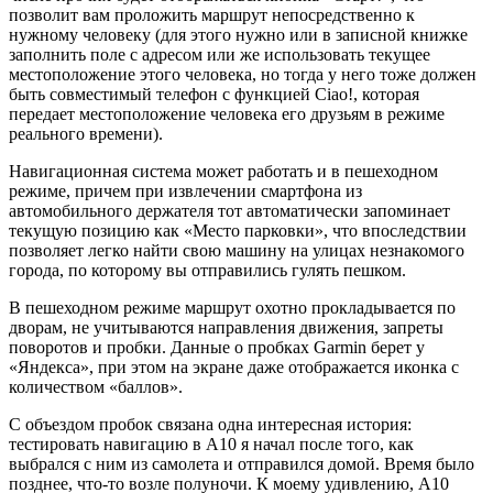
позволит вам проложить маршрут непосредственно к
нужному человеку (для этого нужно или в записной книжке
заполнить поле с адресом или же использовать текущее
местоположение этого человека, но тогда у него тоже должен
быть совместимый телефон с функцией Ciao!, которая
передает местоположение человека его друзьям в режиме
реального времени).
Навигационная система может работать и в пешеходном
режиме, причем при извлечении смартфона из
автомобильного держателя тот автоматически запоминает
текущую позицию как «Место парковки», что впоследствии
позволяет легко найти свою машину на улицах незнакомого
города, по которому вы отправились гулять пешком.
В пешеходном режиме маршрут охотно прокладывается по
дворам, не учитываются направления движения, запреты
поворотов и пробки. Данные о пробках Garmin берет у
«Яндекса», при этом на экране даже отображается иконка с
количеством «баллов».
С объездом пробок связана одна интересная история:
тестировать навигацию в A10 я начал после того, как
выбрался с ним из самолета и отправился домой. Время было
позднее, что-то возле полуночи. К моему удивлению, A10