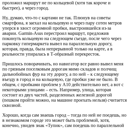
проложил маршрут не по кольцевой (хотя так короче и
быстрее), а через город.
Ну, думаю, что-то с картами не так. Плюнув на советы
смартфона, я заехал на кольцевую и через пару сотен метров
уперся в хвост огромной пробки, выстроившейся из-за
аварии. Garmin-Asus перестроил маршрут, предложив
покинуть кольцевую на следующем съезде, после чего через
парковку гипермаркета вывел на параллельную дорогу,
которая, правда, была непрерывной только на карте, а в
реальности упиралась в Т-образный перекресток.
Пришлось поворачивать, но навигатор все равно вывел меня
по грязным поселковым дорогам мимо складов и полчищ
дальнобойных фур на эту дорогу, а по ней – к следующему
въезду в город и на кольцевую, где пробки уже не было. В
общем, с пробками проблем у A10 действительно нет, а вот с
некоторыми улицами – есть. Например, улица, которая
состоит из двух частей, разделенных железной дорогой
(пешком пройти можно, на машине проехать нельзя) считается
сквозной.
Хорошо, когда сам знаешь город – тогда по ней не поедешь, но
в незнакомом городе это может быть проблемой, хотя,
конечно, увидев знак «Тупик», сам поедешь по параллельной