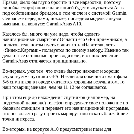
Правда, было бы глупо бросить и все наработки, поэтому
линейка смартфонов с навигацией будет выпускаться Asus
под собственным брендом, в том числе и с системой Garmin.
Сейчас же перед нами, похоже, последняя модель с двумя
именами на корпусе: Garmin-Asus A10.
Казалось бы, много ли ума надо, чтобы сделать
навигационный смартфон? Оснасти его GPS-приемником, а
пользователь потом пусть ставит хоть «Навител», хоть
«Яндекс.Картами» пользуется по своему выбору. Именно так
делают все остальные производители, и от них решение
Garmin-Asus отличается принципиально.
Во-первых, уже тем, что очень быстро находит и хорошо
«чувствует» спутники GPS. И если для обычного смартфона
5-6 спутников в городе считаются хорошим результатом, то
наш товарищ меньше, чем на 11-12 не соглашается.
При этом еще до нахождения спутников (например, на
подземной парковке) телефон определяет свое положение по
базовым станциям и передает его навигационной программе,
что позволяет сразу строить маршрут или искать ближайшие
точки интереса.
Во-вторых, на корпусе A10 предусмотрены пазы для