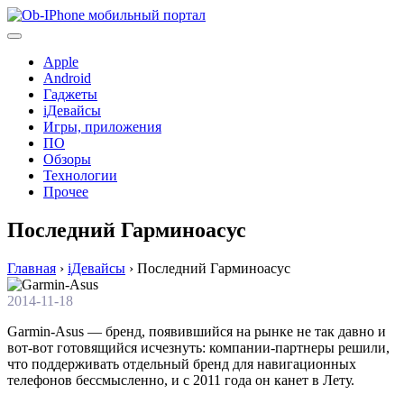
Перейти
к
содержимому
Apple
Android
Гаджеты
iДевайсы
Игры, приложения
ПО
Обзоры
Технологии
Прочее
Последний Гарминоасус
Главная
›
iДевайсы
›
Последний Гарминоасус
2014-11-18
Garmin-Asus — бренд, появившийся на рынке не так давно и
вот-вот готовящийся исчезнуть: компании-партнеры решили,
что поддерживать отдельный бренд для навигационных
телефонов бессмысленно, и с 2011 года он канет в Лету.