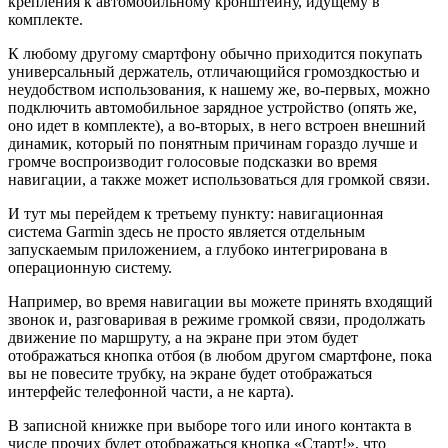
крепления к автомобильному кронштейну, идущему в
комплекте.
К любому другому смартфону обычно приходится покупать
универсальный держатель, отличающийся громоздкостью и
неудобством использования, к нашему же, во-первых, можно
подключить автомобильное зарядное устройство (опять же,
оно идет в комплекте), а во-вторых, в него встроен внешний
динамик, который по понятным причинам гораздо лучше и
громче воспроизводит голосовые подсказки во время
навигации, а также может использоваться для громкой связи.
И тут мы перейдем к третьему пункту: навигационная
система Garmin здесь не просто является отдельным
запускаемым приложением, а глубоко интегрирована в
операционную систему.
Например, во время навигации вы можете принять входящий
звонок и, разговаривая в режиме громкой связи, продолжать
движение по маршруту, а на экране при этом будет
отображаться кнопка отбоя (в любом другом смартфоне, пока
вы не повесите трубку, на экране будет отображаться
интерфейс телефонной части, а не карта).
В записной книжке при выборе того или иного контакта в
числе прочих будет отображаться кнопка «Старт!», что