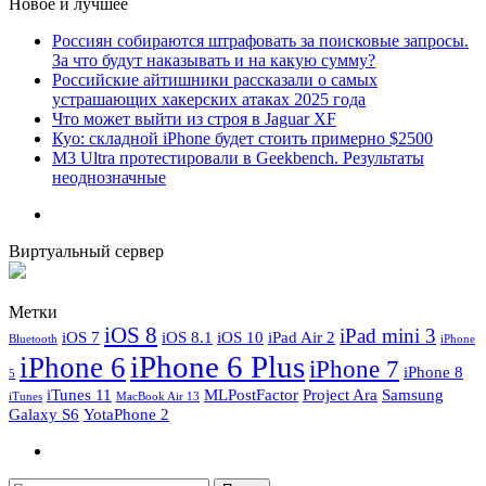
Новое и лучшее
Россиян собираются штрафовать за поисковые запросы.
За что будут наказывать и на какую сумму?
Российские айтишники рассказали о самых
устрашающих хакерских атаках 2025 года
Что может выйти из строя в Jaguar XF
Куо: складной iPhone будет стоить примерно $2500
M3 Ultra протестировали в Geekbench. Результаты
неоднозначные
Виртуальный сервер
Метки
iOS 8
iPad mini 3
iOS 7
iOS 8.1
iOS 10
iPad Air 2
Bluetooth
iPhone
iPhone 6 Plus
iPhone 6
iPhone 7
iPhone 8
5
iTunes 11
MLPostFactor
Project Ara
Samsung
iTunes
MacBook Air 13
Galaxy S6
YotaPhone 2