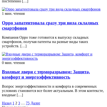
постепенно […]
1 мин. чтения
Oppo запатентовала сразу три вида складных
смартфонов
Компания Oppo тоже готовится к выпуску складных
смартфонов, получая патенты на разные виды таких
устройств. […]
0 мин. чтения
Входные двери с терморазрывом: Защита,
комфорт и энергоэффективность
Вопрос энергоэффективности и комфорта в современных
условиях становится все более актуальным. В этом контексте,
входные […]
Пагинация
Назад
1
2
3
…
75
Далее