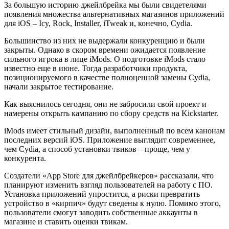
За большую историю джейлбрейка мы были свидетелями
появления множества альтернативных магазинов приложений
для iOS – Icy, Rock, Installer, iTweak и, конечно, Cydia.
Большинство из них не выдержали конкуренцию и были
закрыты. Однако в скором времени ожидается появление
сильного игрока в лице iMods. О подготовке iMods стало
известно еще в июне. Тогда разработчики продукта,
позиционируемого в качестве полноценной замены Cydia,
начали закрытое тестирование.
Как выяснилось сегодня, они не забросили свой проект и
намерены открыть кампанию по сбору средств на Kickstarter.
iMods имеет стильный дизайн, выполненный по всем канонам
последних версий iOS. Приложение выглядит современнее,
чем Cydia, а способ установки твиков – проще, чем у
конкурента.
Создатели «App Store для джейлбрейкеров» рассказали, что
планируют изменить взгляд пользователей на работу с ПО.
Установка приложений упростится, а риски превратить
устройство в «кирпич» будут сведены к нулю. Помимо этого,
пользователи смогут заводить собственные аккаунты в
магазине и ставить оценки твикам.