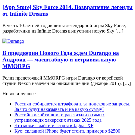
[App Store] Sky Force 2014. Возвращение легенды
от Infinite Dreams
В честь 10-летней годовщины легендарной игры Sky Force,
разработчики из Infinite Dreams выпустили новую Sky […]
В преддверии Нового Года ждем Durango на
Андроид — масштабную и нетривиальную
MMORPG
Релиз предстоящей MMORPG игры Durango от корейской
студии Nexon намечен на ближайшие дни (декабрь 2015). […]
Новое и лучшее
Россиян собираются штрафовать за поисковые запросы.
За что будут наказывать и на какую сумму?
Российские айтишники рассказали о самых
устрашающих хакерских атаках 2025 года
Что может выйти из строя в Jaguar XF
Куо: складной iPhone будет стоить примерно $2500