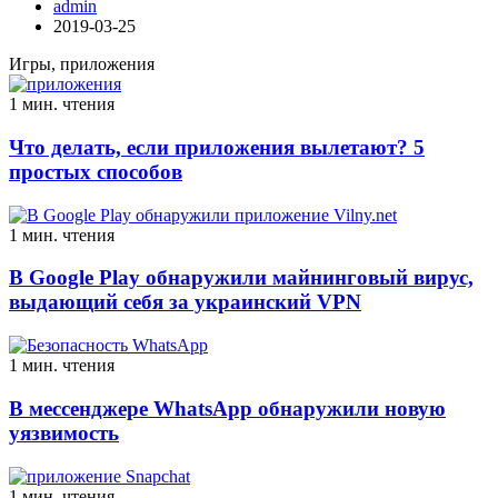
admin
2019-03-25
Игры, приложения
1 мин. чтения
Что делать, если приложения вылетают? 5
простых способов
1 мин. чтения
В Google Play обнаружили майнинговый вирус,
выдающий себя за украинский VPN
1 мин. чтения
В мессенджере WhatsApp обнаружили новую
уязвимость
1 мин. чтения