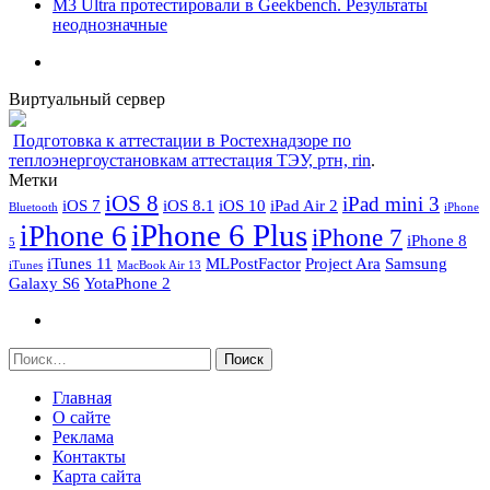
M3 Ultra протестировали в Geekbench. Результаты
неоднозначные
Виртуальный сервер
Подготовка к аттестации в Ростехнадзоре по
теплоэнергоустановкам аттестация ТЭУ, ртн, rin
.
Метки
iOS 8
iPad mini 3
iOS 7
iOS 8.1
iOS 10
iPad Air 2
Bluetooth
iPhone
iPhone 6 Plus
iPhone 6
iPhone 7
iPhone 8
5
iTunes 11
MLPostFactor
Project Ara
Samsung
iTunes
MacBook Air 13
Galaxy S6
YotaPhone 2
Найти:
Главная
О сайте
Реклама
Контакты
Карта сайта