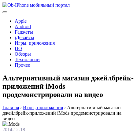
Перейти
к
содержимому
Apple
Android
Гаджеты
iДевайсы
Игры, приложения
ПО
Обзоры
Технологии
Прочее
Альтернативный магазин джейлбрейк-
приложений iMods
продемонстрировали на видео
Главная
›
Игры, приложения
›
Альтернативный магазин
джейлбрейк-приложений iMods продемонстрировали на
видео
2014-12-18